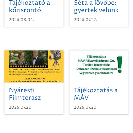
Tájékoztató a
Séta a jövőbe:
kőrisrontó
gyertek velünk
karcsúdíszbogárról
egy városi
2026.08.04.
2026.07.22.
időutazásra!
Nyáresti
Tájékoztatás a
Filmterasz -
MÁV
Beugró a
Pályaműködtetési
2026.07.20.
2026.07.20.
Paradicsomba
Zrt. Területi
Igazgatóság
Debrecen-