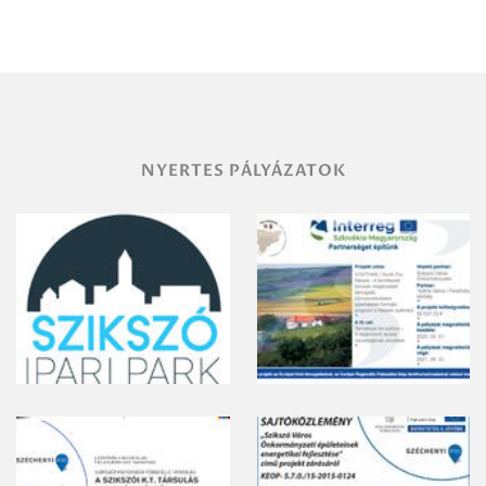
Miskolc
területének
vegyszeres
gyomirtásáról
NYERTES PÁLYÁZATOK