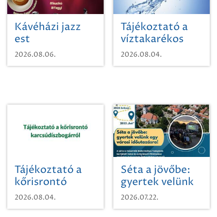
Kávéházi jazz
Tájékoztató a
est
víztakarékos
vízhasználatról
2026.08.06.
2026.08.04.
Tájékoztató a
Séta a jövőbe:
kőrisrontó
gyertek velünk
karcsúdíszbogárról
egy városi
2026.08.04.
2026.07.22.
időutazásra!