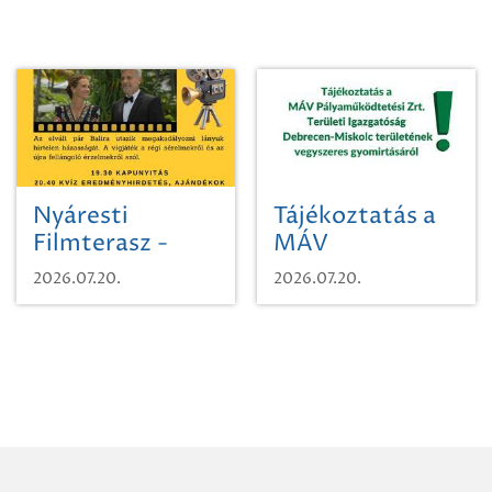
Nyáresti
Tájékoztatás a
Filmterasz -
MÁV
Beugró a
Pályaműködtetési
2026.07.20.
2026.07.20.
Paradicsomba
Zrt. Területi
Igazgatóság
Debrecen-
Miskolc
területének
vegyszeres
gyomirtásáról