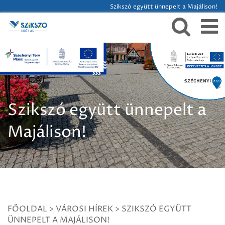
Szikszó együtt ünnepelt a Majálison!
Szikszó együtt ünnepelt a
Majálison!
FŐOLDAL
>
VÁROSI HÍREK
>
SZIKSZÓ EGYÜTT
ÜNNEPELT A MAJÁLISON!