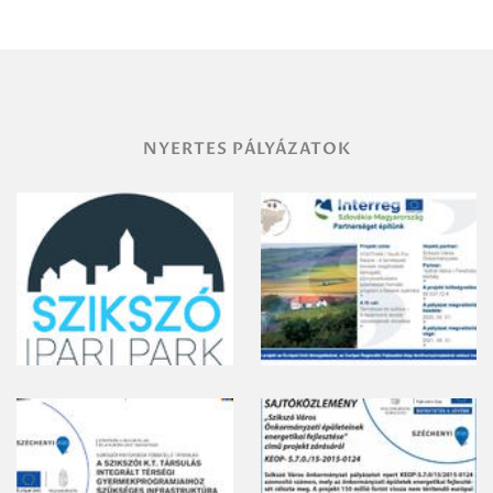
területének
vegyszeres
gyomirtásáról
NYERTES PÁLYÁZATOK