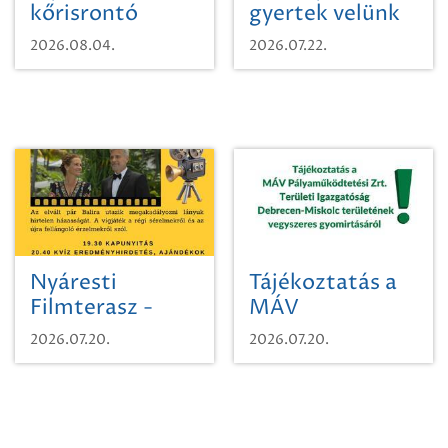
kőrisrontó
gyertek velünk
karcsúdíszbogárról
egy városi
2026.08.04.
2026.07.22.
időutazásra!
Nyáresti
Tájékoztatás a
Filmterasz -
MÁV
Beugró a
Pályaműködtetési
2026.07.20.
2026.07.20.
Paradicsomba
Zrt. Területi
Igazgatóság
Debrecen-
Miskolc