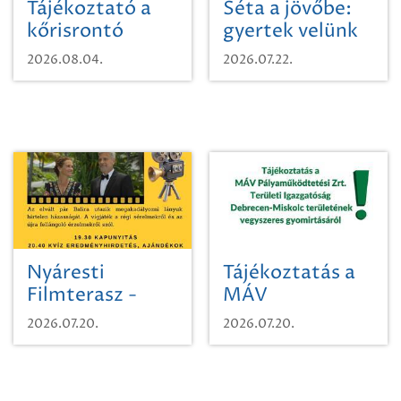
Tájékoztató a
Séta a jövőbe:
kőrisrontó
gyertek velünk
karcsúdíszbogárról
egy városi
2026.08.04.
2026.07.22.
időutazásra!
Nyáresti
Tájékoztatás a
Filmterasz -
MÁV
Beugró a
Pályaműködtetési
2026.07.20.
2026.07.20.
Paradicsomba
Zrt. Területi
Igazgatóság
Debrecen-