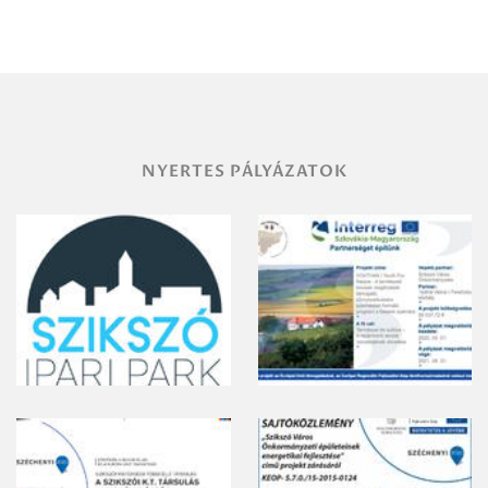
Miskolc
területének
vegyszeres
gyomirtásáról
NYERTES PÁLYÁZATOK