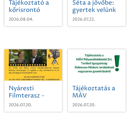
Tájékoztató a
Séta a jövőbe:
kőrisrontó
gyertek velünk
karcsúdíszbogárról
egy városi
2026.08.04.
2026.07.22.
időutazásra!
Nyáresti
Tájékoztatás a
Filmterasz -
MÁV
Beugró a
Pályaműködtetési
2026.07.20.
2026.07.20.
Paradicsomba
Zrt. Területi
Igazgatóság
Debrecen-