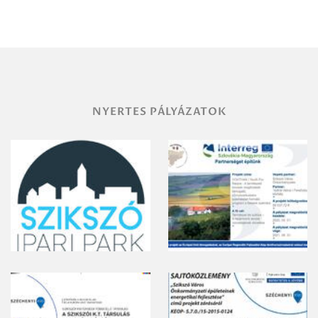
Miskolc
területének
vegyszeres
gyomirtásáról
NYERTES PÁLYÁZATOK