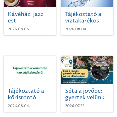
Kávéházi jazz
Tájékoztató a
est
víztakarékos
vízhasználatról
2026.08.06.
2026.08.04.
Tájékoztató a
Séta a jövőbe:
kőrisrontó
gyertek velünk
karcsúdíszbogárról
egy városi
2026.08.04.
2026.07.22.
időutazásra!