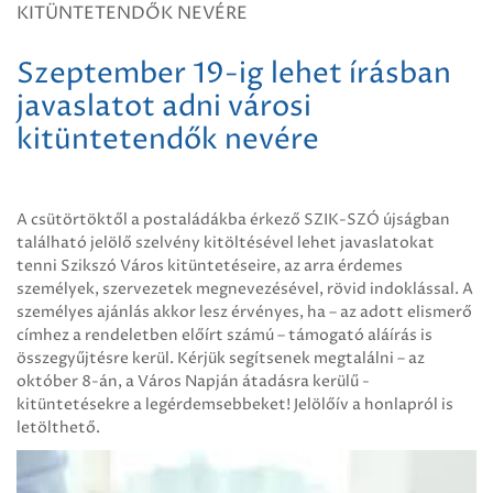
KITÜNTETENDŐK NEVÉRE
Szeptember 19-ig lehet írásban
javaslatot adni városi
kitüntetendők nevére
A csütörtöktől a postaládákba érkező SZIK-SZÓ újságban
található jelölő szelvény kitöltésével lehet javaslatokat
tenni Szikszó Város kitüntetéseire, az arra érdemes
személyek, szervezetek megnevezésével, rövid indoklással. A
személyes ajánlás akkor lesz érvényes, ha – az adott elismerő
címhez a rendeletben előírt számú – támogató aláírás is
összegyűjtésre kerül. Kérjük segítsenek megtalálni – az
október 8-án, a Város Napján átadásra kerülű -
kitüntetésekre a legérdemsebbeket! Jelölőív a honlapról is
letölthető.