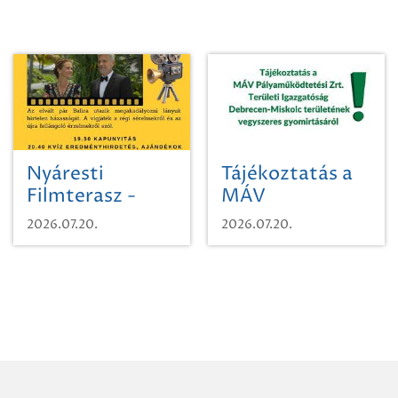
Nyáresti
Tájékoztatás a
Filmterasz -
MÁV
Beugró a
Pályaműködtetési
2026.07.20.
2026.07.20.
Paradicsomba
Zrt. Területi
Igazgatóság
Debrecen-
Miskolc
területének
vegyszeres
gyomirtásáról