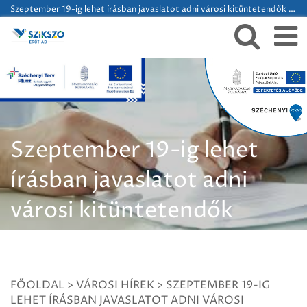
Szeptember 19-ig lehet írásban javaslatot adni városi kitüntetendők nevére
Szeptember 19-ig lehet
írásban javaslatot adni
városi kitüntetendők
nevére
FŐOLDAL
>
VÁROSI HÍREK
>
SZEPTEMBER 19-IG
LEHET ÍRÁSBAN JAVASLATOT ADNI VÁROSI