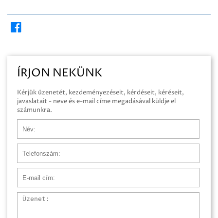
ÍRJON NEKÜNK
Kérjük üzenetét, kezdeményezéseit, kérdéseit, kéréseit,
javaslatait - neve és e-mail címe megadásával küldje el
számunkra.
Név
Telefonszám
E-mail cím
Üzenet