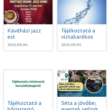
Kávéházi jazz
Tájékoztató a
est
víztakarékos
vízhasználatról
2026.08.06.
2026.08.04.
Tájékoztató a
Séta a jövőbe:
kőrisrontó
gyertek velünk