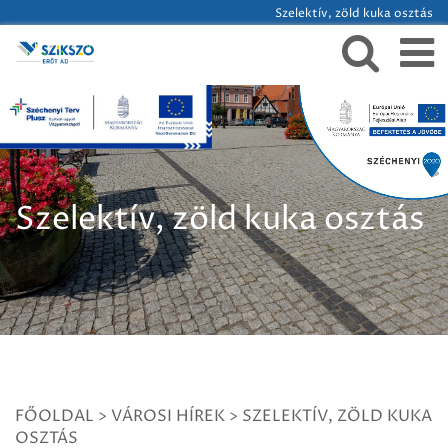
Szelektív, zöld kuka osztás
Szelektív, zöld kuka osztás
FŐOLDAL
>
VÁROSI HÍREK
>
SZELEKTÍV, ZÖLD KUKA
OSZTÁS