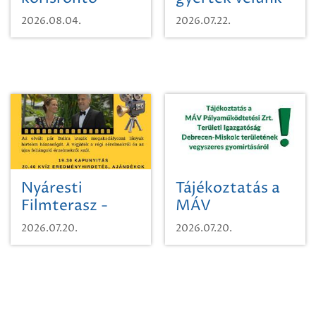
karcsúdíszbogárról
egy városi
2026.08.04.
2026.07.22.
időutazásra!
Nyáresti
Tájékoztatás a
Filmterasz -
MÁV
Beugró a
Pályaműködtetési
2026.07.20.
2026.07.20.
Paradicsomba
Zrt. Területi
Igazgatóság
Debrecen-
Miskolc
területének