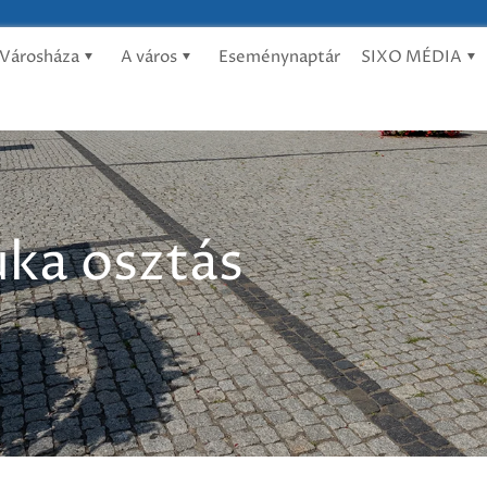
Városháza
A város
Eseménynaptár
SIXO MÉDIA
uka osztás