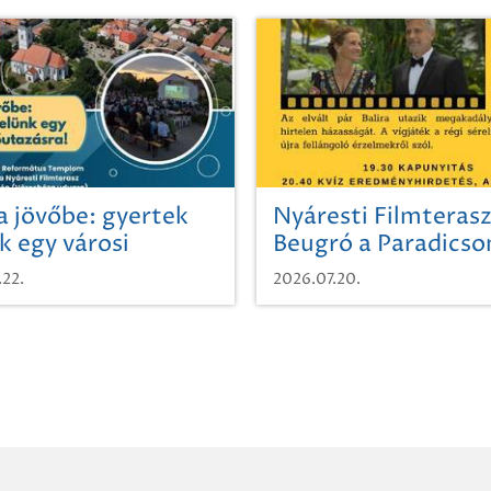
a jövőbe: gyertek
Nyáresti Filmterasz
k egy városi
Beugró a Paradics
azásra!
.22.
2026.07.20.