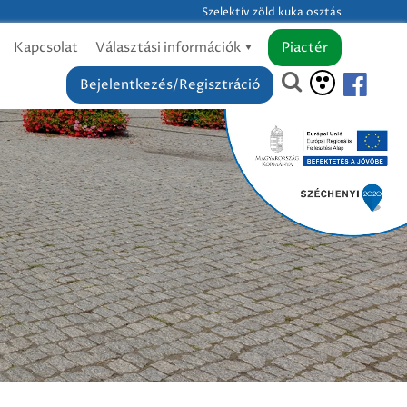
Szelektív zöld kuka osztás
Kapcsolat
Választási információk
Piactér
Bejelentkezés/Regisztráció