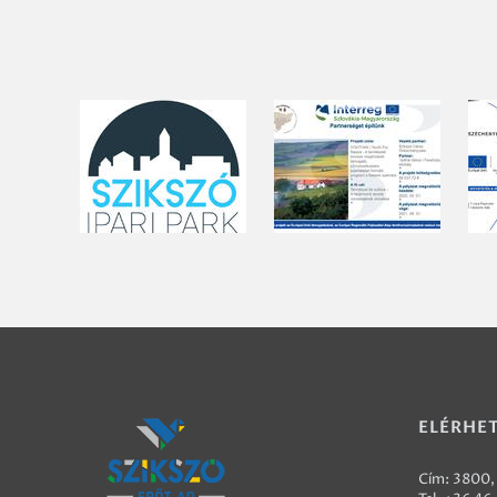
ELÉRHE
Cím: 3800, 