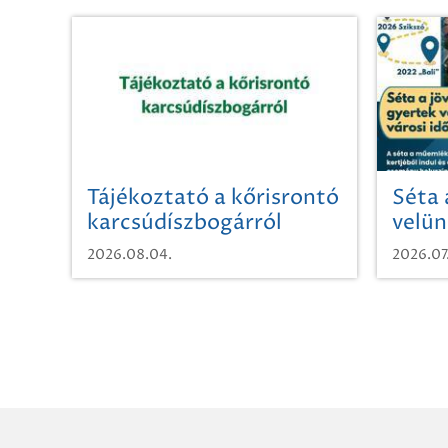
Tájékoztató a kőrisrontó
Séta 
karcsúdíszbogárról
velün
időut
2026.08.04.
2026.07