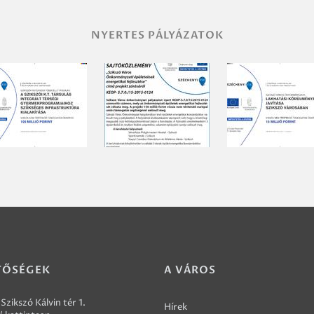
NYERTES PÁLYÁZATOK
TŐSÉGEK
A VÁROS
Szikszó Kálvin tér 1.
Hírek