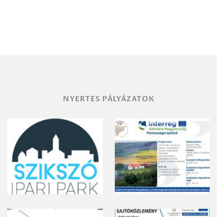
Igazgatóság
Debrecen-
Miskolc
területének
vegyszeres
gyomirtásáról
NYERTES PÁLYÁZATOK