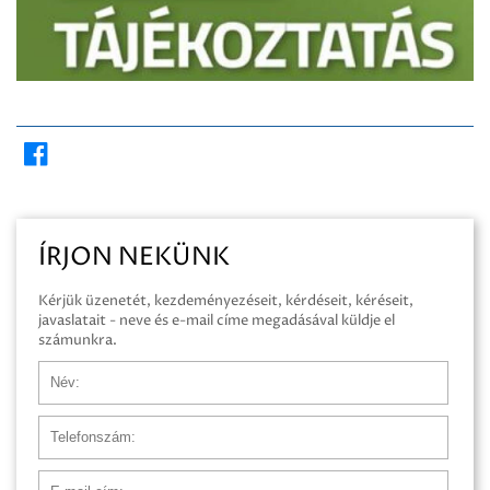
ÍRJON NEKÜNK
Kérjük üzenetét, kezdeményezéseit, kérdéseit, kéréseit,
javaslatait - neve és e-mail címe megadásával küldje el
számunkra.
Név
Telefonszám
E-mail cím