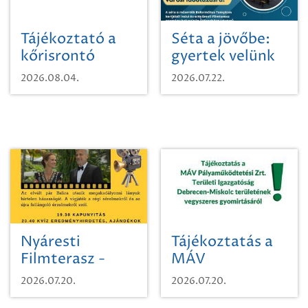
Tájékoztató a
Séta a jövőbe:
kőrisrontó
gyertek velünk
karcsúdíszbogárról
egy városi
2026.08.04.
2026.07.22.
időutazásra!
Nyáresti
Tájékoztatás a
Filmterasz -
MÁV
Beugró a
Pályaműködtetési
2026.07.20.
2026.07.20.
Paradicsomba
Zrt. Területi