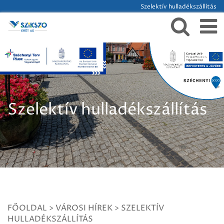
Szelektív hulladékszállítás
Szelektív hulladékszállítás
FŐOLDAL
>
VÁROSI HÍREK
>
SZELEKTÍV
HULLADÉKSZÁLLÍTÁS