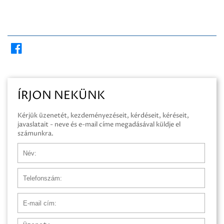
ÍRJON NEKÜNK
Kérjük üzenetét, kezdeményezéseit, kérdéseit, kéréseit,
javaslatait - neve és e-mail címe megadásával küldje el
számunkra.
Név
Telefonszám
E-mail cím
Üzenet