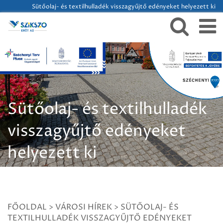
Sütőolaj- és textilhulladék visszagyűjtő edényeket helyezett ki
Sütőolaj- és textilhulladék
visszagyűjtő edényeket
helyezett ki
FŐOLDAL
>
VÁROSI HÍREK
>
SÜTŐOLAJ- ÉS
TEXTILHULLADÉK VISSZAGYŰJTŐ EDÉNYEKET