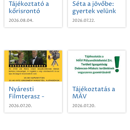
Tájékoztató a
Séta a jövőbe:
kőrisrontó
gyertek velünk
karcsúdíszbogárról
egy városi
2026.08.04.
2026.07.22.
időutazásra!
Nyáresti
Tájékoztatás a
Filmterasz -
MÁV
Beugró a
Pályaműködtetési
2026.07.20.
2026.07.20.
Paradicsomba
Zrt. Területi
Igazgatóság
Debrecen-