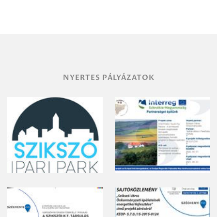
Miskolc
területének
vegyszeres
gyomirtásáról
NYERTES PÁLYÁZATOK