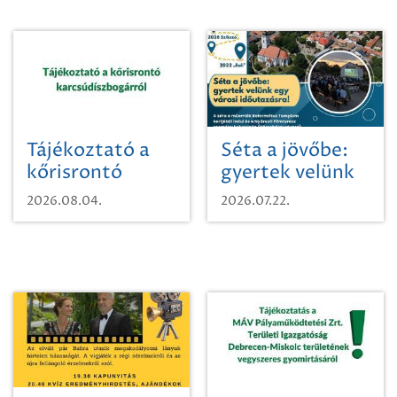
Tájékoztató a
Séta a jövőbe:
kőrisrontó
gyertek velünk
karcsúdíszbogárról
egy városi
2026.08.04.
2026.07.22.
időutazásra!