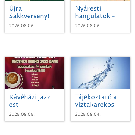
Újra
Nyáresti
Sakkverseny!
hangulatok -
Mágnás Miska
2026.08.06.
2026.08.06.
Kávéházi jazz
Tájékoztató a
est
víztakarékos
vízhasználatról
2026.08.06.
2026.08.04.