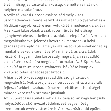
életminőség javításával a lakosság, kiemelten a fiatalok
helyben maradásához.
A Szikszó Városi Uszoda csak beltéri mély vizes
úszómedencével rendelkezett. Az úszni tanuló gyerekek és a
fürdőzni vágyók részére nem volt kültéri medence kialakítva.
A szikszói lakosoknak a szabadtéri fürdési lehetőség
igénybevételéhez el kellett utazniuk a településről. A projekt
megvalósulásával jelentős bevételek maradnak a helyi
gazdaság szereplőinél, amelyek száma tovább növekedhet, új
munkahelyeket is teremtve. Ma már elvárás a családok
részéről, hogy minden korosztály megtalálja a szabadidő
eltöltésének számára megfelelő formáját. Az E-Sport Bázis
kialakítása és az uszoda szabadtéri bővítése komplex
kikapcsolódási lehetőséget biztosít.
A hiánypótló közösségi szabadidős szolgáltatások
megvalósításával, a projektben tervezett infrastrukturális
fejlesztésekkel a szabadidő hasznos eltöltési lehetőségei
minden korosztály számára javulnak.
Az E-Sportbázis épületének kialakítása során nagy hangsúly
helyeződött a környezetvédelmi, esélyegyenlőségi
szempontok érvényesítésére is. A korszerűsítendő épület