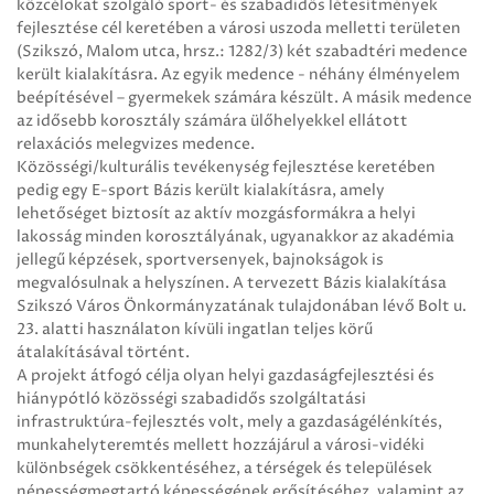
közcélokat szolgáló sport- és szabadidős létesítmények
fejlesztése cél keretében a városi uszoda melletti területen
(Szikszó, Malom utca, hrsz.: 1282/3) két szabadtéri medence
került kialakításra. Az egyik medence - néhány élményelem
beépítésével – gyermekek számára készült. A másik medence
az idősebb korosztály számára ülőhelyekkel ellátott
relaxációs melegvizes medence.
Közösségi/kulturális tevékenység fejlesztése keretében
pedig egy E-sport Bázis került kialakításra, amely
lehetőséget biztosít az aktív mozgásformákra a helyi
lakosság minden korosztályának, ugyanakkor az akadémia
jellegű képzések, sportversenyek, bajnokságok is
megvalósulnak a helyszínen. A tervezett Bázis kialakítása
Szikszó Város Önkormányzatának tulajdonában lévő Bolt u.
23. alatti használaton kívüli ingatlan teljes körű
átalakításával történt.
A projekt átfogó célja olyan helyi gazdaságfejlesztési és
hiánypótló közösségi szabadidős szolgáltatási
infrastruktúra-fejlesztés volt, mely a gazdaságélénkítés,
munkahelyteremtés mellett hozzájárul a városi-vidéki
különbségek csökkentéséhez, a térségek és települések
népességmegtartó képességének erősítéséhez, valamint az