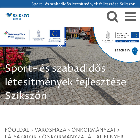
Sport- és szabadidős létesítmények fejlesztése Szikszón
Sport- és szabadidős
létesítmények fejlesztése
Szikszón
FŐOLDAL
>
VÁROSHÁZA
>
ÖNKORMÁNYZAT
>
PÁLYÁZATOK
>
ÖNKORMÁNYZAT ÁLTAL ELNYERT