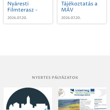
Nyáresti
Tájékoztatás a
Filmterasz -
MÁV
Beugró a
Pályaműködtetési
2026.07.20.
2026.07.20.
Paradicsomba
Zrt. Területi
Igazgatóság
Debrecen-
Miskolc
területének
vegyszeres
gyomirtásáról
NYERTES PÁLYÁZATOK