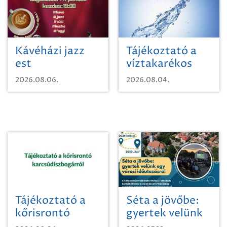
Kávéházi jazz
Tájékoztató a
est
víztakarékos
vízhasználatról
2026.08.06.
2026.08.04.
Tájékoztató a
Séta a jövőbe:
kőrisrontó
gyertek velünk
karcsúdíszbogárról
egy városi