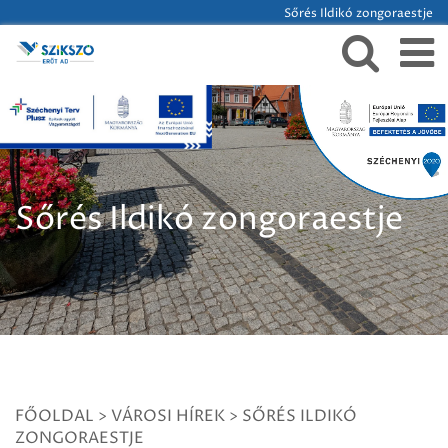
Sőrés Ildikó zongoraestje
Sőrés Ildikó zongoraestje
FŐOLDAL
>
VÁROSI HÍREK
>
SŐRÉS ILDIKÓ
ZONGORAESTJE