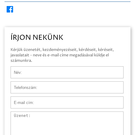
ÍRJON NEKÜNK
Kérjük üzenetét, kezdeményezéseit, kérdéseit, kéréseit,
javaslatait - neve és e-mail címe megadásával küldje el
számunkra.
Név
Telefonszám
E-mail cím
Üzenet