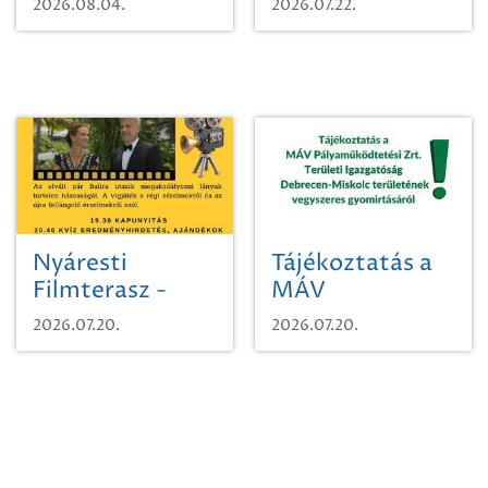
2026.08.04.
2026.07.22.
időutazásra!
Nyáresti
Tájékoztatás a
Filmterasz -
MÁV
Beugró a
Pályaműködtetési
2026.07.20.
2026.07.20.
Paradicsomba
Zrt. Területi
Igazgatóság
Debrecen-
Miskolc
területének
vegyszeres