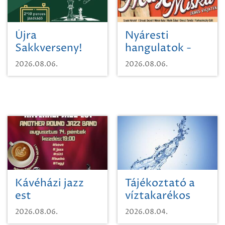
Újra
Nyáresti
Sakkverseny!
hangulatok -
Mágnás Miska
2026.08.06.
2026.08.06.
Kávéházi jazz
Tájékoztató a
est
víztakarékos
vízhasználatról
2026.08.06.
2026.08.04.