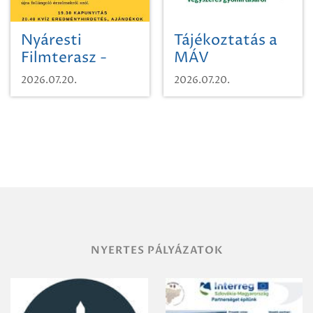
Nyáresti
Tájékoztatás a
Filmterasz -
MÁV
Beugró a
Pályaműködtetési
2026.07.20.
2026.07.20.
Paradicsomba
Zrt. Területi
Igazgatóság
Debrecen-
Miskolc
területének
vegyszeres
gyomirtásáról
NYERTES PÁLYÁZATOK