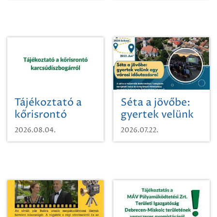
Tájékoztató a
Séta a jövőbe:
kőrisrontó
gyertek velünk
karcsúdíszbogárról
egy városi
2026.08.04.
2026.07.22.
időutazásra!