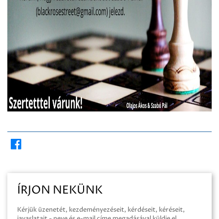
ÍRJON NEKÜNK
Kérjük üzenetét, kezdeményezéseit, kérdéseit, kéréseit,
javaslatait - neve és e-mail címe megadásával küldje el