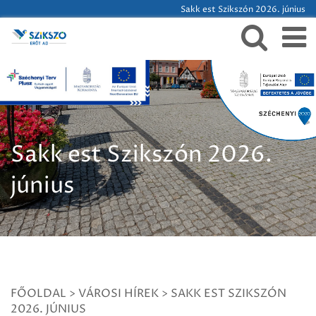
Sakk est Szikszón 2026. június
Sakk est Szikszón 2026.
június
FŐOLDAL
>
VÁROSI HÍREK
>
SAKK EST SZIKSZÓN
2026. JÚNIUS