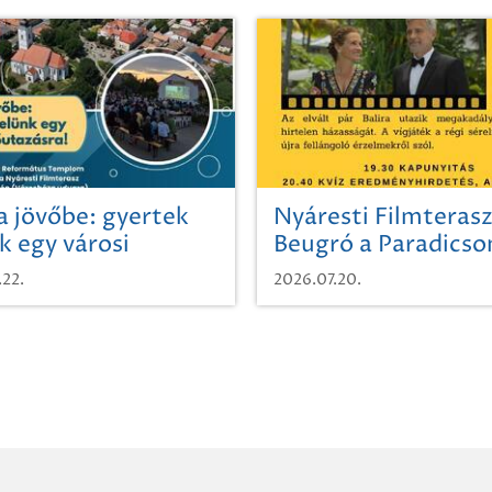
a jövőbe: gyertek
Nyáresti Filmterasz
k egy városi
Beugró a Paradics
azásra!
.22.
2026.07.20.