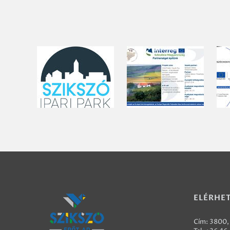
ELÉRHE
Cím: 3800, 