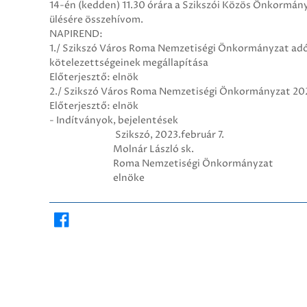
14-én (kedden) 11.30 órára a Szikszói Közös Önkormány
ülésére összehívom.
NAPIREND:
1./ Szikszó Város Roma Nemzetiségi Önkormányzat adós
kötelezettségeinek megállapítása
Előterjesztő: elnök
2./ Szikszó Város Roma Nemzetiségi Önkormányzat 202
Előterjesztő: elnök
- Indítványok, bejelentések
Szikszó, 2023.február 7.
Molnár László sk.
Roma Nemzetiségi Önkormányzat
elnöke