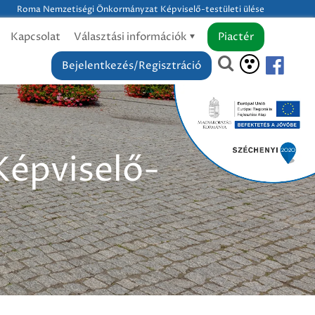
Roma Nemzetiségi Önkormányzat Képviselő-testületi ülése
Kapcsolat
Választási információk
Piactér
Bejelentkezés/Regisztráció
épviselő-