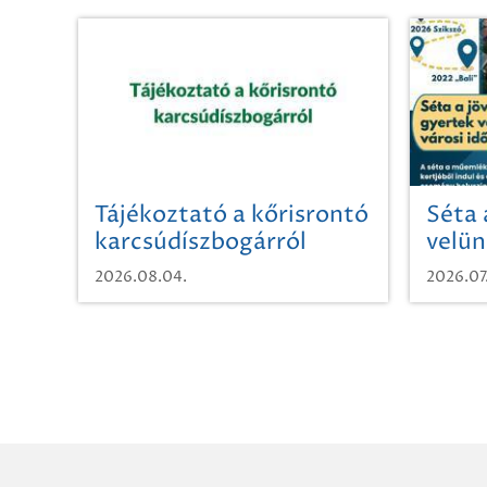
Tájékoztató a kőrisrontó
Séta 
karcsúdíszbogárról
velün
időut
2026.08.04.
2026.07