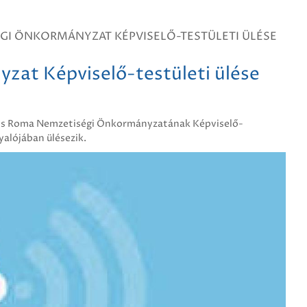
GI ÖNKORMÁNYZAT KÉPVISELŐ-TESTÜLETI ÜLÉSE
at Képviselő-testületi ülése
áros Roma Nemzetiségi Önkormányzatának Képviselő-
yalójában ülésezik.