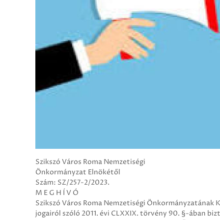
Szikszó Város Roma Nemzetiségi
Önkormányzat Elnökétől
Szám: SZ/257-2/2023.
M E G H Í V Ó
Szikszó Város Roma Nemzetiségi Önkormányzatának Ké
jogairól szóló 2011. évi CLXXIX. törvény 90. §-ában bi