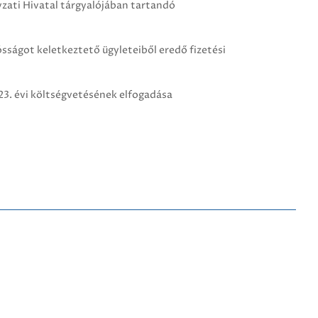
zati Hivatal tárgyalójában tartandó
ságot keletkeztető ügyleteiből eredő fizetési
3. évi költségvetésének elfogadása