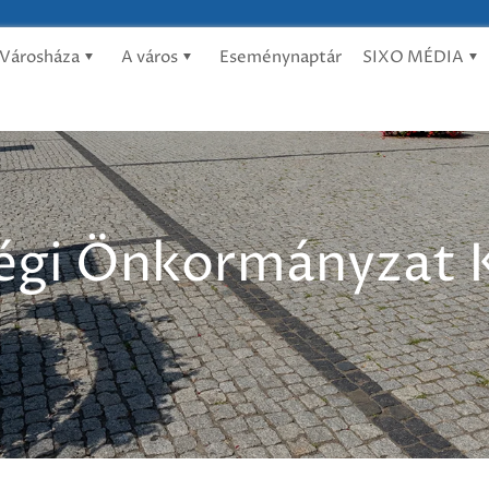
Városháza
A város
Eseménynaptár
SIXO MÉDIA
gi Önkormányzat K