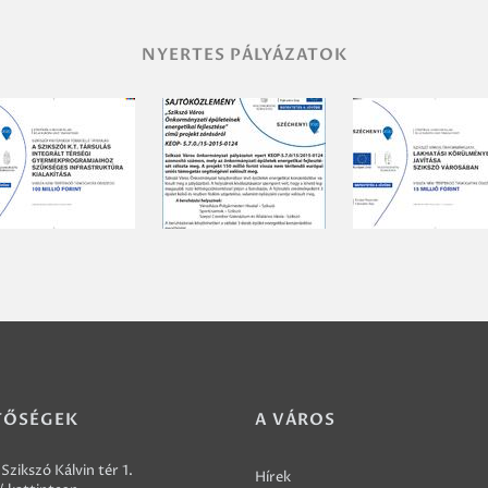
NYERTES PÁLYÁZATOK
TŐSÉGEK
A VÁROS
Szikszó Kálvin tér 1.
Hírek