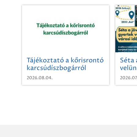
Tájékoztató a kőrisrontó
Séta 
karcsúdíszbogárról
velün
időut
2026.08.04.
2026.07