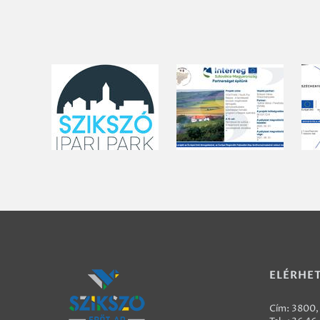
ELÉRHE
Cím: 3800, 