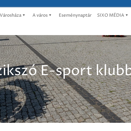
Városháza
A város
Eseménynaptár
SIXO MÉDIA
zikszó E-sport klub