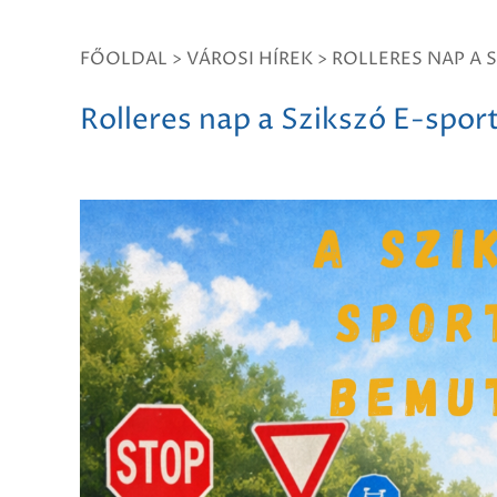
FŐOLDAL
>
VÁROSI HÍREK
>
ROLLERES NAP A 
Rolleres nap a Szikszó E-spor