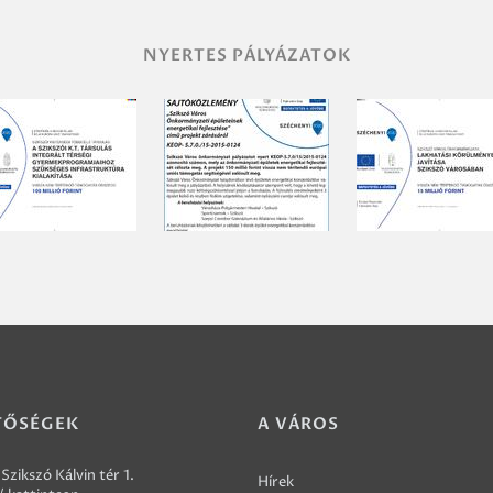
NYERTES PÁLYÁZATOK
TŐSÉGEK
A VÁROS
Szikszó Kálvin tér 1.
Hírek