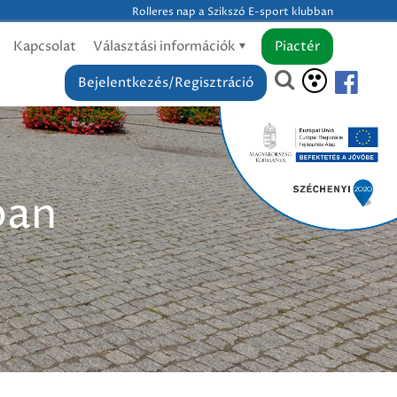
Rolleres nap a Szikszó E-sport klubban
Kapcsolat
Választási információk
Piactér
Bejelentkezés/Regisztráció
ban