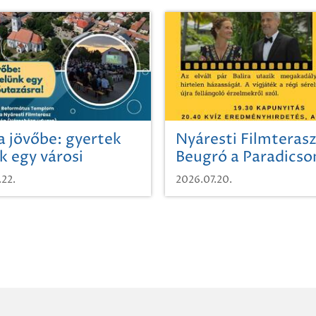
a jövőbe: gyertek
Nyáresti Filmterasz
k egy városi
Beugró a Paradics
azásra!
.22.
2026.07.20.