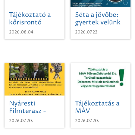
Tájékoztató a
Séta a jövőbe:
kőrisrontó
gyertek velünk
karcsúdíszbogárról
egy városi
2026.08.04.
2026.07.22.
időutazásra!
Nyáresti
Tájékoztatás a
Filmterasz -
MÁV
Beugró a
Pályaműködtetési
2026.07.20.
2026.07.20.
Paradicsomba
Zrt. Területi
Igazgatóság