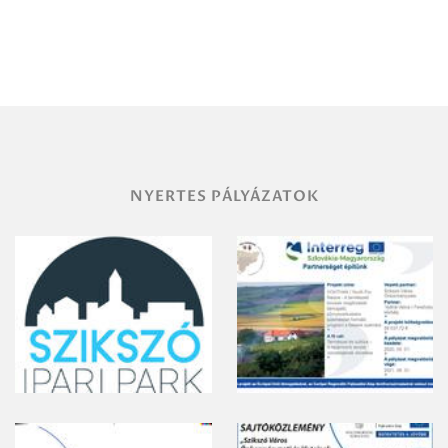
Debrecen-
Miskolc
területének
vegyszeres
gyomirtásáról
NYERTES PÁLYÁZATOK