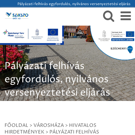
Pályázati felhívás egyfordulós, nyilvános versenyeztetési eljárás
Pályázati felhívás
egyfordulós, nyilvános
versenyeztetési eljárás
Kossuth L. út 25.
FŐOLDAL
>
VÁROSHÁZA
>
HIVATALOS
HIRDETMÉNYEK
>
PÁLYÁZATI FELHÍVÁS