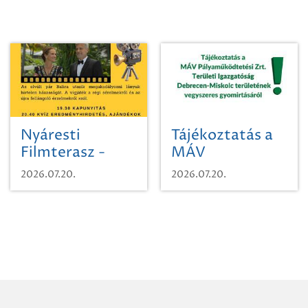
Nyáresti
Tájékoztatás a
Filmterasz -
MÁV
Beugró a
Pályaműködtetési
2026.07.20.
2026.07.20.
Paradicsomba
Zrt. Területi
Igazgatóság
Debrecen-
Miskolc
területének
vegyszeres
gyomirtásáról