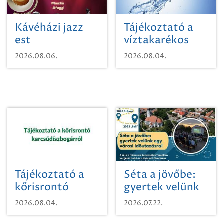
Kávéházi jazz
Tájékoztató a
est
víztakarékos
vízhasználatról
2026.08.06.
2026.08.04.
Tájékoztató a
Séta a jövőbe:
kőrisrontó
gyertek velünk
karcsúdíszbogárról
egy városi
2026.08.04.
2026.07.22.
időutazásra!