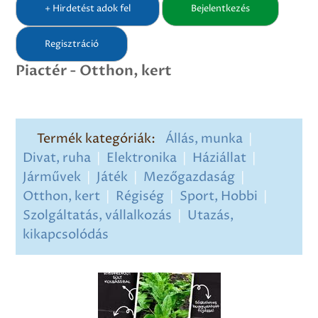
+ Hirdetést adok fel
Bejelentkezés
Regisztráció
Piactér - Otthon, kert
Termék kategóriák:
Állás, munka
|
Divat, ruha
|
Elektronika
|
Háziállat
|
Járművek
|
Játék
|
Mezőgazdaság
|
Otthon, kert
|
Régiség
|
Sport, Hobbi
|
Szolgáltatás, vállalkozás
|
Utazás,
kikapcsolódás