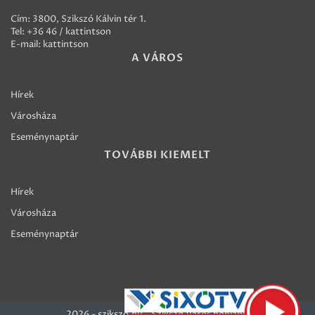
Cím: 3800, Szikszó Kálvin tér 1.
Tel:
+36 46 / kattintson
E-mail:
kattintson
A VÁROS
Hírek
Városháza
Eseménynaptár
TOVÁBBI KIEMELT
Hírek
Városháza
Eseménynaptár
2026 - szikszo.hu - Szikszó Város honlapja