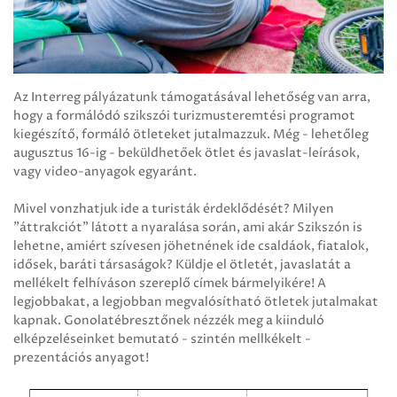
Az Interreg pályázatunk támogatásával lehetőség van arra,
hogy a formálódó szikszói turizmusteremtési programot
kiegészítő, formáló ötleteket jutalmazzuk. Még - lehetőleg
augusztus 16-ig - beküldhetőek ötlet és javaslat-leírások,
vagy video-anyagok egyaránt.
Mivel vonzhatjuk ide a turisták érdeklődését? Milyen
"áttrakciót" látott a nyaralása során, ami akár Szikszón is
lehetne, amiért szívesen jöhetnének ide csaldáok, fiatalok,
idősek, baráti társaságok? Küldje el ötletét, javaslatát a
mellékelt felhíváson szereplő címek bármelyikére! A
legjobbakat, a legjobban megvalósítható ötletek jutalmakat
kapnak. Gonolatébresztőnek nézzék meg a kiinduló
elképzeléseinket bemutató - szintén mellkékelt -
prezentációs anyagot!