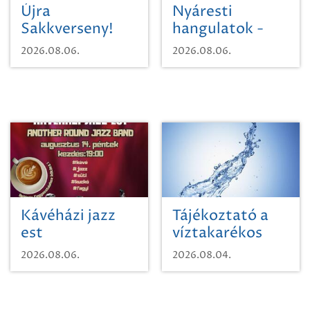
Újra
Nyáresti
Sakkverseny!
hangulatok -
Mágnás Miska
2026.08.06.
2026.08.06.
Kávéházi jazz
Tájékoztató a
est
víztakarékos
vízhasználatról
2026.08.06.
2026.08.04.