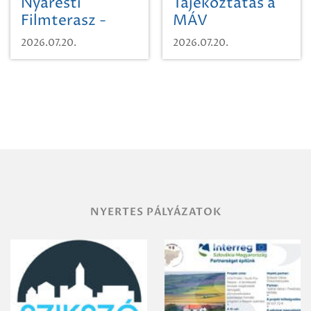
Nyáresti
Tájékoztatás a
Filmterasz -
MÁV
Beugró a
Pályaműködtetési
2026.07.20.
2026.07.20.
Paradicsomba
Zrt. Területi
Igazgatóság
Debrecen-
Miskolc
területének
vegyszeres
gyomirtásáról
NYERTES PÁLYÁZATOK