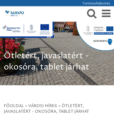
Turizmusfejlesztés
Ötletért, javaslatért -
okosóra, tablet járhat
FŐOLDAL
>
VÁROSI HÍREK
>
ÖTLETÉRT,
JAVASLATÉRT - OKOSÓRA, TABLET JÁRHAT