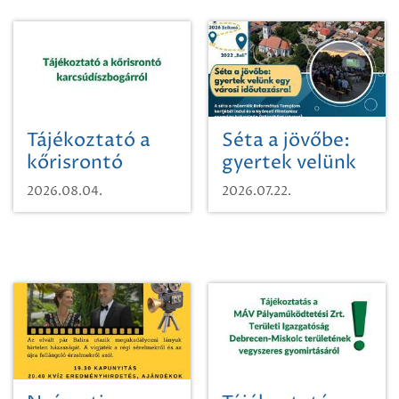
Tájékoztató a
Séta a jövőbe:
kőrisrontó
gyertek velünk
karcsúdíszbogárról
egy városi
2026.08.04.
2026.07.22.
időutazásra!