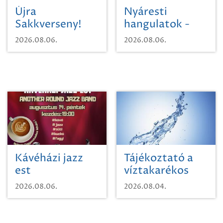
Újra
Nyáresti
Sakkverseny!
hangulatok -
Mágnás Miska
2026.08.06.
2026.08.06.
Kávéházi jazz
Tájékoztató a
est
víztakarékos
vízhasználatról
2026.08.06.
2026.08.04.