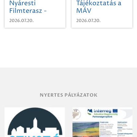
Nyáresti
Tájékoztatás a
Filmterasz -
MÁV
Beugró a
Pályaműködtetési
2026.07.20.
2026.07.20.
Paradicsomba
Zrt. Területi
Igazgatóság
Debrecen-
Miskolc
területének
vegyszeres
gyomirtásáról
NYERTES PÁLYÁZATOK