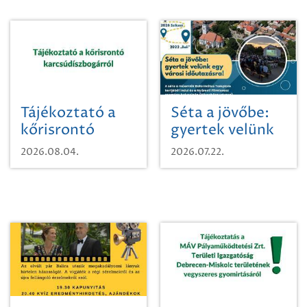
Tájékoztató a
Séta a jövőbe:
kőrisrontó
gyertek velünk
karcsúdíszbogárról
egy városi
2026.08.04.
2026.07.22.
időutazásra!