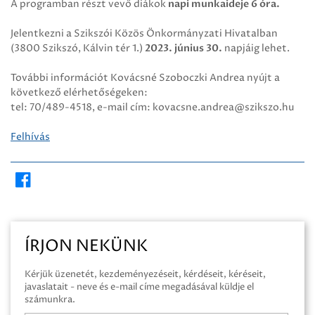
A programban részt vevő diákok
napi munkaideje 6 óra.
Jelentkezni a Szikszói Közös Önkormányzati Hivatalban
(3800 Szikszó, Kálvin tér 1.)
2023. június 30.
napjáig lehet.
További információt Kovácsné Szoboczki Andrea nyújt a
következő elérhetőségeken:
tel: 70/489-4518, e-mail cím: kovacsne.andrea@szikszo.hu
Felhívás
ÍRJON NEKÜNK
Kérjük üzenetét, kezdeményezéseit, kérdéseit, kéréseit,
javaslatait - neve és e-mail címe megadásával küldje el
számunkra.