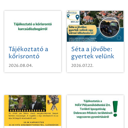
Tájékoztató a
Séta a jövőbe:
kőrisrontó
gyertek velünk
karcsúdíszbogárról
egy városi
2026.08.04.
2026.07.22.
időutazásra!