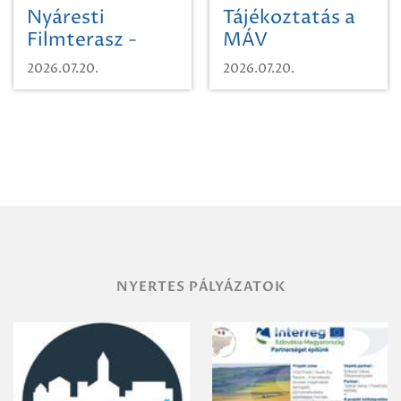
Nyáresti
Tájékoztatás a
Filmterasz -
MÁV
Beugró a
Pályaműködtetési
2026.07.20.
2026.07.20.
Paradicsomba
Zrt. Területi
Igazgatóság
Debrecen-
Miskolc
területének
vegyszeres
gyomirtásáról
NYERTES PÁLYÁZATOK