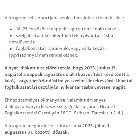
A program célcsoportjába azok a fiatalok tartoznak, akik:
16–25 év közötti nappali tagozaton tanuló diákok,
szolgáltatást kérőként kérték nyilvántartásba
vételüket és
foglalkoztatásra irányuló, vagy vállalkozási
jogviszonnyal nem rendelkeznek.
A nyári diákmunka előfeltétele, hogy 2023. június 15.
napjától a nappali tagozatos diák (közvetítést kérőként) a
lakó,- vagy tartózkodási helye szerint illetékes járási hivatal
foglalkoztatási osztályán nyilvántartásba vetesse magát.
Ehhez személyes okmányaira, valamint érvényes
diákigazolványra lesz szükség. (Szikszói Járási Hivatal
Foglalkoztatási Osztályán 3800. Szikszó, Táncsics u.2-4.)
A program meghirdetett időtartama
2023. július 1.-
augusztus 31. közötti időszak.