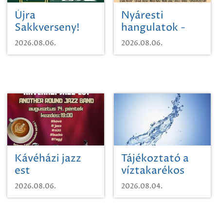
Újra
Nyáresti
Sakkverseny!
hangulatok -
Mágnás Miska
2026.08.06.
2026.08.06.
Kávéházi jazz
Tájékoztató a
est
víztakarékos
vízhasználatról
2026.08.06.
2026.08.04.