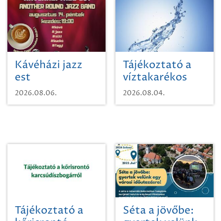
Kávéházi jazz
Tájékoztató a
est
víztakarékos
vízhasználatról
2026.08.06.
2026.08.04.
Tájékoztató a
Séta a jövőbe: