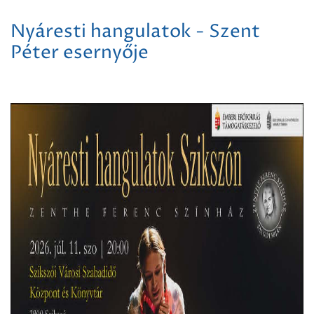
Nyáresti hangulatok - Szent
Péter esernyője