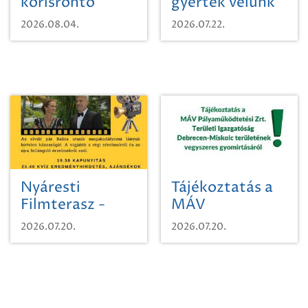
kőrisrontó
gyertek velünk
karcsúdíszbogárról
egy városi
2026.08.04.
2026.07.22.
időutazásra!
Nyáresti
Tájékoztatás a
Filmterasz -
MÁV
Beugró a
Pályaműködtetési
2026.07.20.
2026.07.20.
Paradicsomba
Zrt. Területi
Igazgatóság
Debrecen-
Miskolc