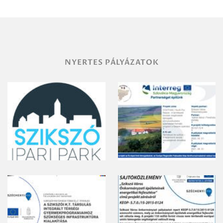
területének
vegyszeres
gyomirtásáról
NYERTES PÁLYÁZATOK