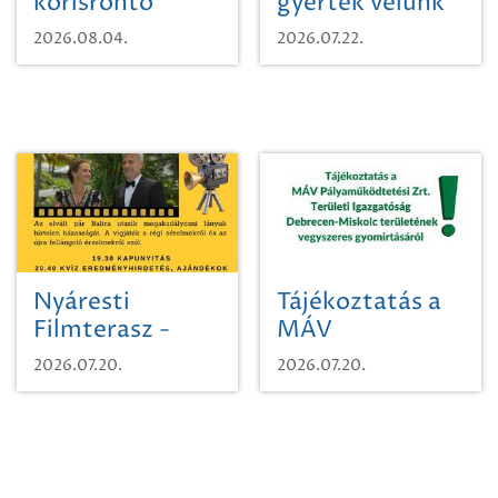
kőrisrontó
gyertek velünk
karcsúdíszbogárról
egy városi
2026.08.04.
2026.07.22.
időutazásra!
Nyáresti
Tájékoztatás a
Filmterasz -
MÁV
Beugró a
Pályaműködtetési
2026.07.20.
2026.07.20.
Paradicsomba
Zrt. Területi
Igazgatóság
Debrecen-
Miskolc
területének