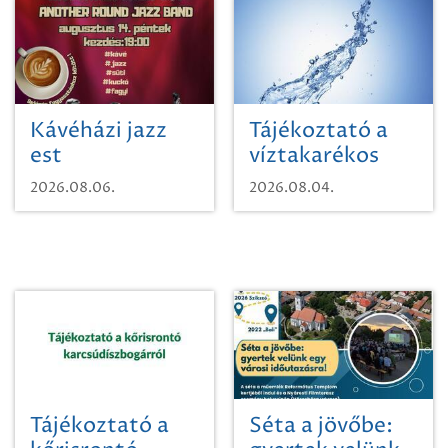
Kávéházi jazz
Tájékoztató a
est
víztakarékos
vízhasználatról
2026.08.06.
2026.08.04.
Tájékoztató a
Séta a jövőbe: