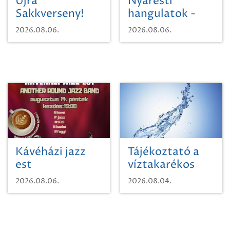
Újra
Nyáresti
Sakkverseny!
hangulatok -
Mágnás Miska
2026.08.06.
2026.08.06.
Kávéházi jazz
Tájékoztató a
est
víztakarékos
vízhasználatról
2026.08.06.
2026.08.04.