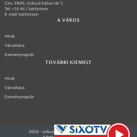
Cím: 3800, Szikszó Kálvin tér 1.
Tel:
+36 46 / kattintson
E-mail:
kattintson
A VÁROS
Hírek
Városháza
Eseménynaptár
TOVÁBBI KIEMELT
Hírek
Városháza
Eseménynaptár
2026 - szikszo.hu - Szikszó Város honlapja