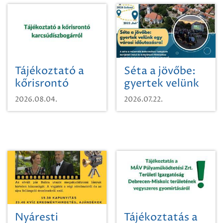
Tájékoztató a
Séta a jövőbe:
kőrisrontó
gyertek velünk
karcsúdíszbogárról
egy városi
2026.08.04.
2026.07.22.
időutazásra!
Nyáresti
Tájékoztatás a