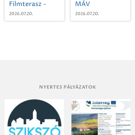
Filmterasz -
MÁV
Beugró a
Pályaműködtetési
2026.07.20.
2026.07.20.
Paradicsomba
Zrt. Területi
Igazgatóság
Debrecen-
Miskolc
területének
vegyszeres
gyomirtásáról
NYERTES PÁLYÁZATOK