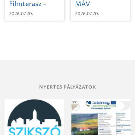
Filmterasz -
MÁV
Beugró a
Pályaműködtetési
2026.07.20.
2026.07.20.
Paradicsomba
Zrt. Területi
Igazgatóság
Debrecen-
Miskolc
területének
vegyszeres
gyomirtásáról
NYERTES PÁLYÁZATOK