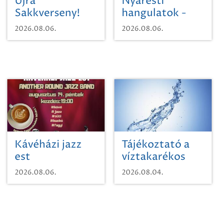
Újra
Nyáresti
Sakkverseny!
hangulatok -
Mágnás Miska
2026.08.06.
2026.08.06.
Kávéházi jazz
Tájékoztató a
est
víztakarékos
vízhasználatról
2026.08.06.
2026.08.04.