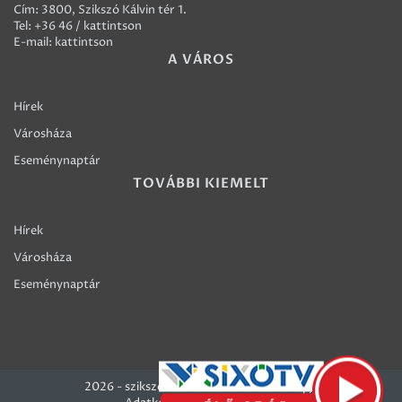
Cím: 3800, Szikszó Kálvin tér 1.
Tel:
+36 46 / kattintson
E-mail:
kattintson
A VÁROS
Hírek
Városháza
Eseménynaptár
TOVÁBBI KIEMELT
Hírek
Városháza
Eseménynaptár
2026 - szikszo.hu - Szikszó Város honlapja