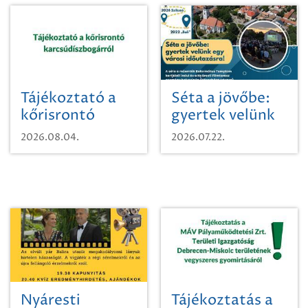
Tájékoztató a
Séta a jövőbe:
kőrisrontó
gyertek velünk
karcsúdíszbogárról
egy városi
2026.08.04.
2026.07.22.
időutazásra!
Nyáresti
Tájékoztatás a