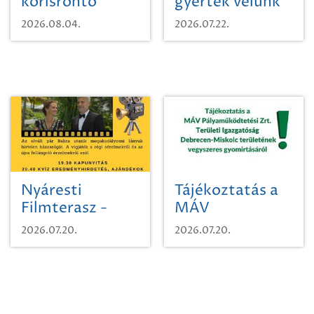
kőrisrontó
gyertek velünk
karcsúdíszbogárról
egy városi
2026.08.04.
2026.07.22.
időutazásra!
Nyáresti
Tájékoztatás a
Filmterasz -
MÁV
Beugró a
Pályaműködtetési
2026.07.20.
2026.07.20.
Paradicsomba
Zrt. Területi
Igazgatóság
Debrecen-
Miskolc
területének