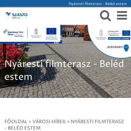
Nyáresti filmterasz - Beléd estem
Nyáresti filmterasz - Beléd
estem
FŐOLDAL
>
VÁROSI HÍREK
>
NYÁRESTI FILMTERASZ
- BELÉD ESTEM