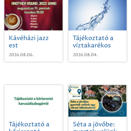
Kávéházi jazz
Tájékoztató a
est
víztakarékos
vízhasználatról
2026.08.06.
2026.08.04.
Tájékoztató a
Séta a jövőbe: