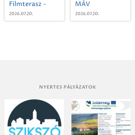
Filmterasz -
MÁV
Beugró a
Pályaműködtetési
2026.07.20.
2026.07.20.
Paradicsomba
Zrt. Területi
Igazgatóság
Debrecen-
Miskolc
területének
vegyszeres
gyomirtásáról
NYERTES PÁLYÁZATOK