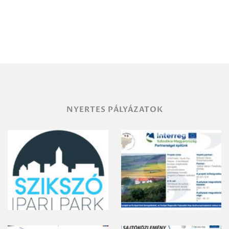
Igazgatóság
Debrecen-
Miskolc
területének
vegyszeres
gyomirtásáról
NYERTES PÁLYÁZATOK