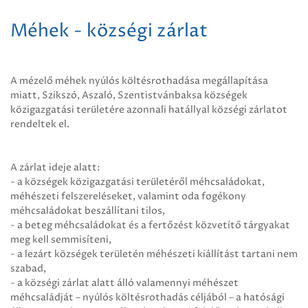
Méhek - községi zárlat
A mézelő méhek nyúlós költésrothadása megállapítása
miatt, Szikszó, Aszaló, Szentistvánbaksa községek
közigazgatási területére azonnali hatállyal községi zárlatot
rendeltek el.
A zárlat ideje alatt:
- a községek közigazgatási területéről méhcsaládokat,
méhészeti felszereléseket, valamint oda fogékony
méhcsaládokat beszállítani tilos,
- a beteg méhcsaládokat és a fertőzést közvetítő tárgyakat
meg kell semmisíteni,
- a lezárt községek területén méhészeti kiállítást tartani nem
szabad,
- a községi zárlat alatt álló valamennyi méhészet
méhcsaládját – nyúlós költésrothadás céljából – a hatósági