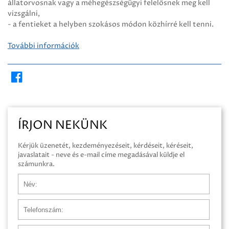
állatorvosnak vagy a méhegészségügyi felelősnek meg kell
vizsgálni,
- a fentieket a helyben szokásos módon közhírré kell tenni.
További információk
ÍRJON NEKÜNK
Kérjük üzenetét, kezdeményezéseit, kérdéseit, kéréseit,
javaslatait - neve és e-mail címe megadásával küldje el
számunkra.
Név
Telefonszám