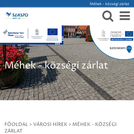
Méhek - községi zárlat
Méhek - községi zárlat
FŐOLDAL
>
VÁROSI HÍREK
>
MÉHEK - KÖZSÉGI
ZÁRLAT