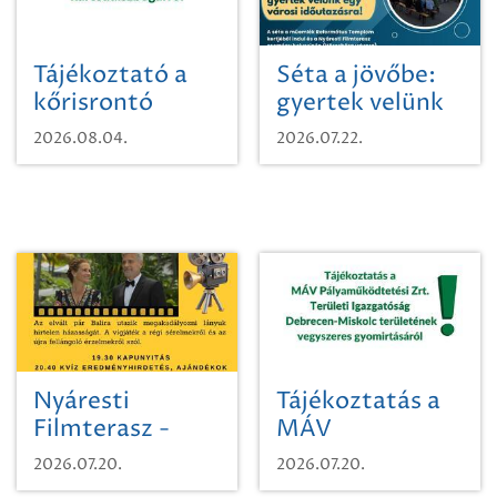
Tájékoztató a
Séta a jövőbe:
kőrisrontó
gyertek velünk
karcsúdíszbogárról
egy városi
2026.08.04.
2026.07.22.
időutazásra!
Nyáresti
Tájékoztatás a
Filmterasz -
MÁV
Beugró a
Pályaműködtetési
2026.07.20.
2026.07.20.
Paradicsomba
Zrt. Területi