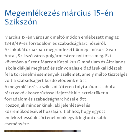
Megemlékezés március 15-én
Szikszón
Március 15-én városunk méltó módon emlékezett meg az
1848/49-es forradalom és szabadságharc hőseiről.
Az Inkubátorházban megrendezett ünnepi műsort Sváb
Antal, Szikszó város polgármestere nyitotta meg. Ezt
követően a Szent Márton Katolikus Gimnázium és Általános
Iskola diákjai megható és színvonalas előadásukkal idézték
fel a történelmi események szellemét, amely méltó tisztelgés
volt a szabadságért küzdő elődeink előtt.
A megemlékezés a szikszói főtéren folytatódott, ahol a
résztvevők koszorúzással fejezték ki tiszteletüket a
forradalom és szabadságharc hősei előtt.
Köszönjük mindenkinek, aki jelenlétével és
közreműködésével hozzájárult ahhoz, hogy együtt
emlékezhessünk történelmünk egyik legfontosabb
eseményére.