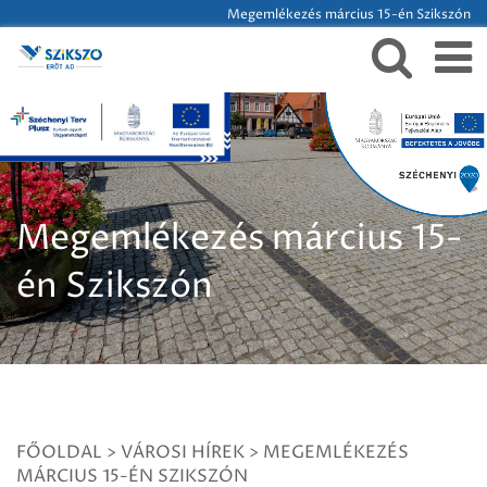
Megemlékezés március 15-én Szikszón
Megemlékezés március 15-
én Szikszón
FŐOLDAL
>
VÁROSI HÍREK
>
MEGEMLÉKEZÉS
MÁRCIUS 15-ÉN SZIKSZÓN