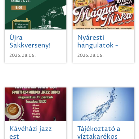
Újra
Nyáresti
Sakkverseny!
hangulatok -
Mágnás Miska
2026.08.06.
2026.08.06.
Kávéházi jazz
Tájékoztató a
est
víztakarékos