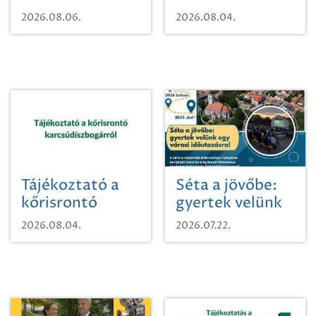
vízhasználatról
2026.08.06.
2026.08.04.
Tájékoztató a
Séta a jövőbe:
kőrisrontó
gyertek velünk
karcsúdíszbogárról
egy városi
2026.08.04.
2026.07.22.
időutazásra!