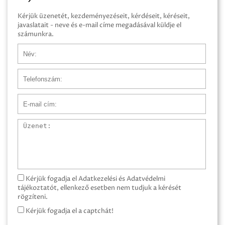
Kérjük üzenetét, kezdeményezéseit, kérdéseit, kéréseit,
javaslatait - neve és e-mail címe megadásával küldje el
számunkra.
Név
Telefonszám
E-mail cím
Üzenet
Kérjük fogadja el Adatkezelési és Adatvédelmi
tájékoztatót, ellenkező esetben nem tudjuk a kérését
rögzíteni.
Kérjük fogadja el a captchát!