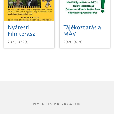
Nyáresti
Tájékoztatás a
Filmterasz -
MÁV
Beugró a
Pályaműködtetési
2026.07.20.
2026.07.20.
Paradicsomba
Zrt. Területi
Igazgatóság
Debrecen-
Miskolc
területének
vegyszeres
gyomirtásáról
NYERTES PÁLYÁZATOK