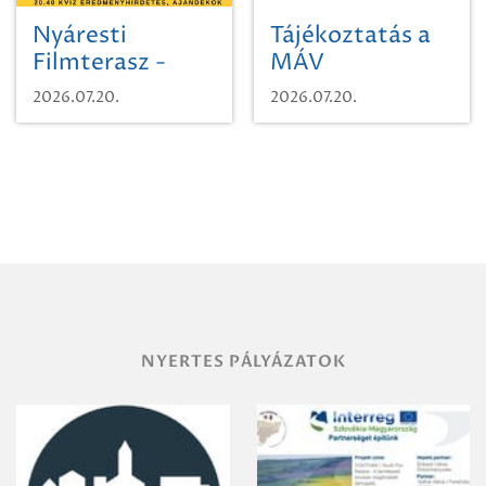
Nyáresti
Tájékoztatás a
Filmterasz -
MÁV
Beugró a
Pályaműködtetési
2026.07.20.
2026.07.20.
Paradicsomba
Zrt. Területi
Igazgatóság
Debrecen-
Miskolc
területének
vegyszeres
gyomirtásáról
NYERTES PÁLYÁZATOK