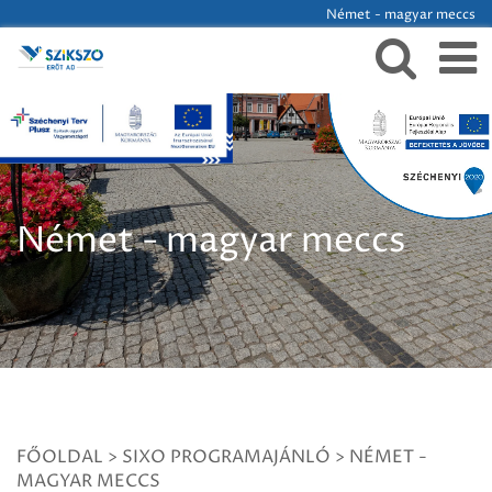
Német - magyar meccs
Német - magyar meccs
FŐOLDAL
>
SIXO PROGRAMAJÁNLÓ
>
NÉMET -
MAGYAR MECCS