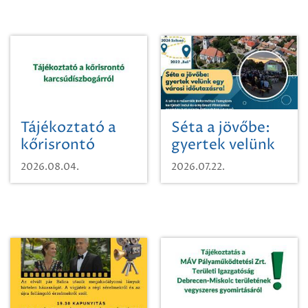
Tájékoztató a
Séta a jövőbe:
kőrisrontó
gyertek velünk
karcsúdíszbogárról
egy városi
2026.08.04.
2026.07.22.
időutazásra!