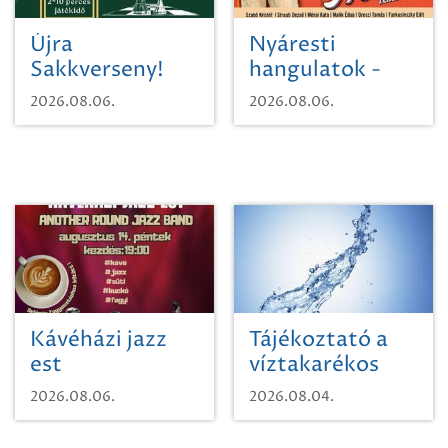
Újra
Nyáresti
Sakkverseny!
hangulatok -
Mágnás Miska
2026.08.06.
2026.08.06.
Kávéházi jazz
Tájékoztató a
est
víztakarékos
vízhasználatról
2026.08.06.
2026.08.04.