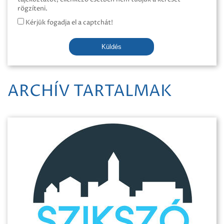
rögzíteni.
Kérjük fogadja el a captchát!
Küldés
ARCHÍV TARTALMAK