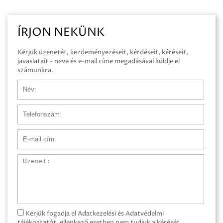
ÍRJON NEKÜNK
Kérjük üzenetét, kezdeményezéseit, kérdéseit, kéréseit,
javaslatait - neve és e-mail címe megadásával küldje el
számunkra.
Név
Telefonszám
E-mail cím
Üzenet
Kérjük fogadja el Adatkezelési és Adatvédelmi
tájékoztatót, ellenkező esetben nem tudjuk a kérését