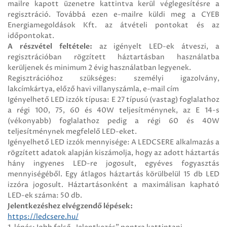
mailre kapott üzenetre kattintva kerül véglegesítésre a
regisztráció. Továbbá ezen e-mailre küldi meg a CYEB
Energiamegoldások Kft. az átvételi pontokat és az
időpontokat.
A részvétel feltétele:
az igényelt LED-ek átveszi, a
regisztrációban rögzített háztartásban használatba
kerüljenek és minimum 2 évig használatban legyenek.
Regisztrációhoz szükséges: személyi igazolvány,
lakcímkártya, előző havi villanyszámla, e-mail cím
Igényelhető LED izzók típusa: E 27 típusú (vastag) foglalathoz
a régi 100, 75, 60 és 40W teljesítménynek, az E 14-s
(vékonyabb) foglalathoz pedig a régi 60 és 40W
teljesítménynek megfelelő LED-eket.
Igényelhető LED izzók mennyisége: A LEDCSERE alkalmazás a
rögzített adatok alapján kiszámolja, hogy az adott háztartás
hány ingyenes LED-re jogosult, egyéves fogyasztás
mennyiségéből. Egy átlagos háztartás körülbelül 15 db LED
izzóra jogosult. Háztartásonként a maximálisan kapható
LED-ek száma: 50 db.
Jelentkezéshez elvégzendő lépések:
https://ledcsere.hu/