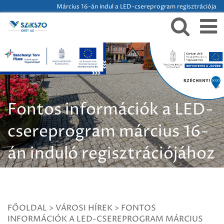
Március 16-án indul a LED-csereprogram regisztrációja
Fontos információk a LED-
csereprogram március 16-
án induló regisztrációjához
FŐOLDAL
>
VÁROSI HÍREK
>
FONTOS
INFORMÁCIÓK A LED-CSEREPROGRAM MÁRCIUS