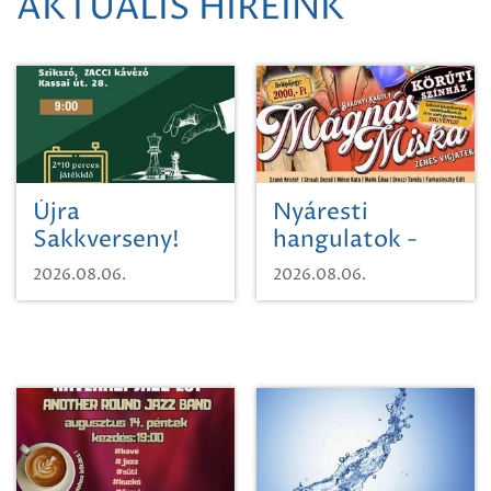
AKTUÁLIS HÍREINK
Újra
Nyáresti
Sakkverseny!
hangulatok -
Mágnás Miska
2026.08.06.
2026.08.06.