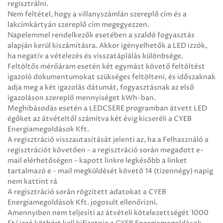
regisztrálni.
Nem feltétel, hogy a villanyszámlán szereplő cím és a
lakcímkártyán szereplő cím megegyezzen.
Napelemmel rendelkezők esetében a szaldó fogyasztás
alapján kerül kiszámításra. Akkor igényelhetők a LED izzók,
ha negatív a vételezés és visszatáplálás különbsége.
Feltöltős mérőáram esetén két egymást követő feltöltést
igazoló dokumentumokat szükséges feltölteni, és időszaknak
adja meg a két igazolás dátumát, fogyasztásnak az első
igazoláson szereplő mennyiséget kWh-ban.
Meghibásodás esetén a LEDCSERE programban átvett LED
égőket az átvételtől számítva két évig kicseréli a CYEB
Energiamegoldások Kft.
A regisztráció visszautasítását jelenti az, ha a Felhasználó a
regisztrációt követően – a regisztráció során megadott e-
mail elérhetőségen – kapott linkre legkésőbb a linket
tartalmazó e - mail megküldését követő 14 (tizennégy) napig
nem kattint rá
A regisztráció során rögzített adatokat a CYEB
Energiamegoldások Kft. jogosult ellenőrizni.
Amennyiben nem teljesíti az átvételi kötelezettségét 1000