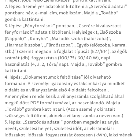
1. lépés: Jobb felső „Jelentkezés” pontra kattintani.
2. lépés: Személyes adatokat kitölteni a „Szerződő adatai”
pontban: név, e-mail cím, mobilszám. Majd a „Tovább”
gombra kattintani.
3. lépés: „Fényforrások” pontban, „Cserére kiválasztott
fényforrások” adatait kitölteni. Helyiségek („Első szoba
(Nappali)”, „Konyha”, „Második szoba (hálószoba)”,
„Harmadik szoba”, „Fürdőszoba”, „Egyéb (előszoba, kamra,
stb.)”) szerint megadni a foglalat típusát (E27/E14), az égők
számát (db), fogyasztása (100/ 75/ 60/ 40 W), napi
használatát (4, 3, 2, 1 óra/ nap). Majd a „Tovább” gombra
kattintani.
4. lépés: „Dokumentumok feltöltése” jól olvasható
formában. A személyi igazolvány és lakcímkártya mindkét
oldalát és a villanyszámla első 4 oldalát feltölteni.
Amennyiben rendelkezik a villanyszámla szolgáltató által
megküldött PDF formátumával, az használandó. Majd a
„Tovább” gombra kattintani. (Azon személy okiratait
szükséges feltölteni, akinek a villanyszámla a nevén van.)
5. lépés: „Szerződés adatai” pontban megadni az anyja
nevét, születési helyet, születési időt, az elszámolási
időszakot, időszaki fogyasztását összesen (kWh), lakcímének