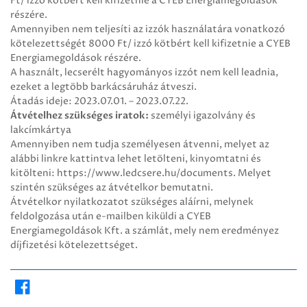
Ft/ izzó kötbért kell kifizetnie a CYEB Energiamegoldások
részére.
Amennyiben nem teljesíti az izzók használatára vonatkozó
kötelezettségét 8000 Ft/ izzó kötbért kell kifizetnie a CYEB
Energiamegoldások részére.
A használt, lecserélt hagyományos izzót nem kell leadnia,
ezeket a legtöbb barkácsáruház átveszi.
Átadás ideje: 2023.07.01. – 2023.07.22.
Átvételhez szükséges iratok:
személyi igazolvány és
lakcímkártya
Amennyiben nem tudja személyesen átvenni, melyet az
alábbi linkre kattintva lehet letölteni, kinyomtatni és
kitölteni: https://www.ledcsere.hu/documents. Melyet
szintén szükséges az átvételkor bemutatni.
Átvételkor nyilatkozatot szükséges aláírni, melynek
feldolgozása után e-mailben kiküldi a CYEB
Energiamegoldások Kft. a számlát, mely nem eredményez
díjfizetési kötelezettséget.