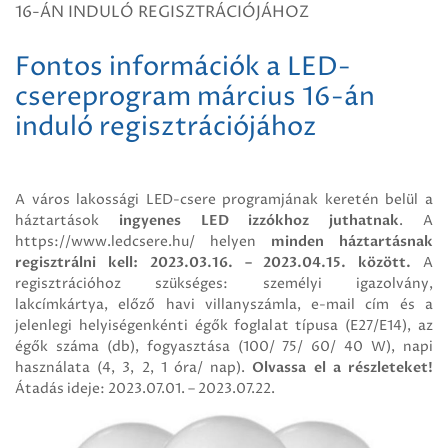
16-ÁN INDULÓ REGISZTRÁCIÓJÁHOZ
Fontos információk a LED-
csereprogram március 16-án
induló regisztrációjához
A város lakossági LED-csere programjának keretén belül a
háztartások
ingyenes LED izzókhoz juthatnak
. A
https://www.ledcsere.hu/ helyen
minden háztartásnak
regisztrálni kell: 2023.03.16. – 2023.04.15. között.
A
regisztrációhoz szükséges: személyi igazolvány,
lakcímkártya, előző havi villanyszámla, e-mail cím és a
jelenlegi helyiségenkénti égők foglalat típusa (E27/E14), az
égők száma (db), fogyasztása (100/ 75/ 60/ 40 W), napi
használata (4, 3, 2, 1 óra/ nap).
Olvassa el a részleteket!
Átadás ideje: 2023.07.01. – 2023.07.22.