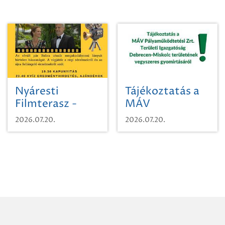
Nyáresti
Tájékoztatás a
Filmterasz -
MÁV
Beugró a
Pályaműködtetési
2026.07.20.
2026.07.20.
Paradicsomba
Zrt. Területi
Igazgatóság
Debrecen-
Miskolc
területének
vegyszeres
gyomirtásáról