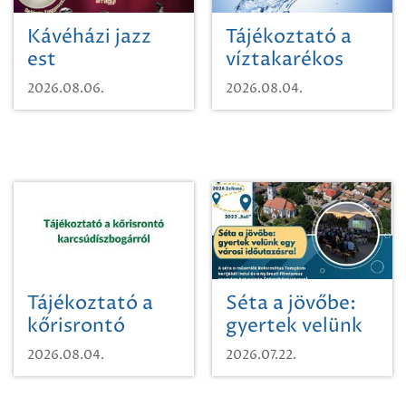
Kávéházi jazz
Tájékoztató a
est
víztakarékos
vízhasználatról
2026.08.06.
2026.08.04.
Tájékoztató a
Séta a jövőbe:
kőrisrontó
gyertek velünk
karcsúdíszbogárról
egy városi
2026.08.04.
2026.07.22.
időutazásra!