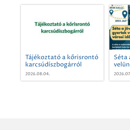
Tájékoztató a kőrisrontó
Séta 
karcsúdíszbogárról
velün
időut
2026.08.04.
2026.07