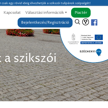
 csak egy rövid ideig élvezhetjük a szikszói tulipánok szépségét!
Kapcsolat
Választási információk
Piactér
Bejelentkezés/Regisztráció
 a szikszói