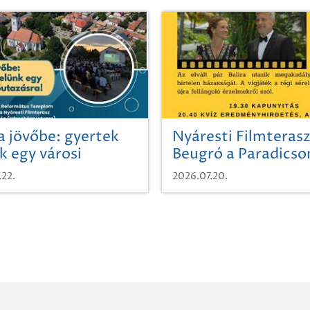
a jövőbe: gyertek
Nyáresti Filmterasz
k egy városi
Beugró a Paradics
azásra!
.22.
2026.07.20.