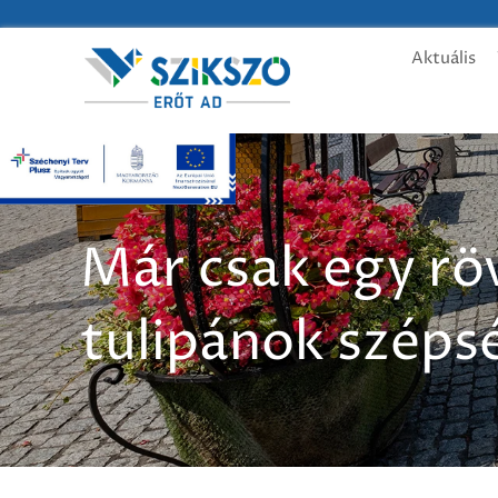
Aktuális
Már csak egy röv
tulipánok széps