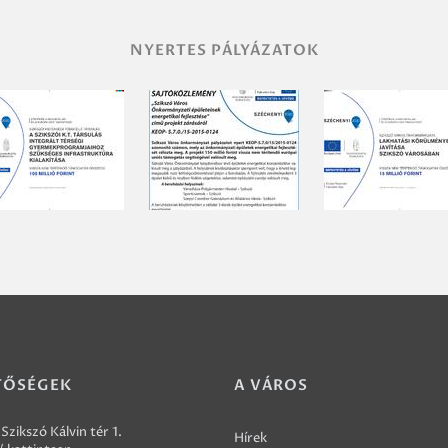
NYERTES PÁLYÁZATOK
TŐSÉGEK
A VÁROS
Szikszó Kálvin tér 1.
Hírek