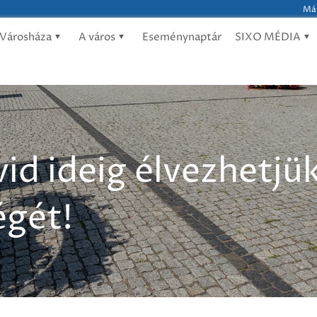
Már
Városháza
A város
Eseménynaptár
SIXO MÉDIA
id ideig élvezhetjük
égét!