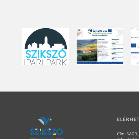
ELÉRHE
Cím: 3800, 