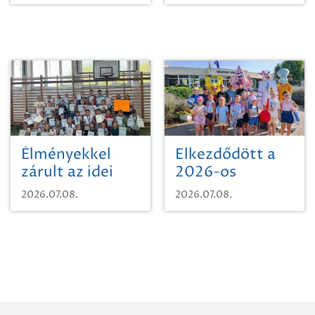
Zrt. Területi
Szikszón
Igazgatóság
Debrecen-
Miskolc
területének
vegyszeres
gyomirtásáról
Élményekkel
Elkezdődött a
zárult az idei
2026-os
sporttábor!
SpongyaBob
2026.07.08.
2026.07.08.
tábor!