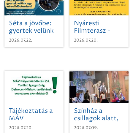
Séta a jövőbe:
Nyáresti
gyertek velünk
Filmterasz -
egy városi
Beugró a
2026.07.22.
2026.07.20.
időutazásra!
Paradicsomba
Tájékoztatás a
Színház a
MÁV
csillagok alatt,
Pályaműködtetési
sikeres nyitány
2026.07.20.
2026.07.09.