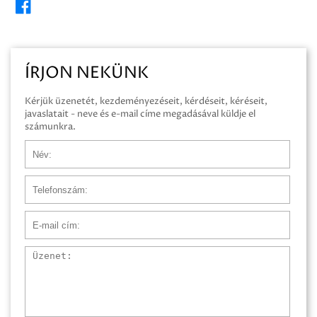
ÍRJON NEKÜNK
Kérjük üzenetét, kezdeményezéseit, kérdéseit, kéréseit,
javaslatait - neve és e-mail címe megadásával küldje el
számunkra.
Név
Telefonszám
E-mail cím
Üzenet