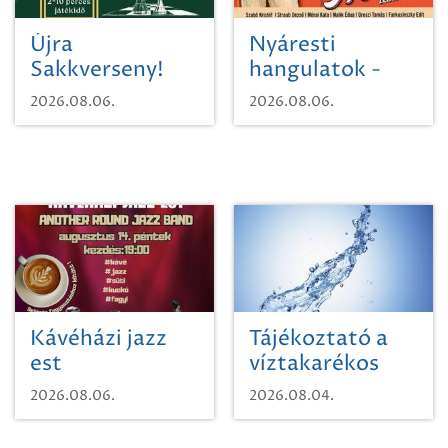
Újra
Nyáresti
Sakkverseny!
hangulatok -
Mágnás Miska
2026.08.06.
2026.08.06.
Kávéházi jazz
Tájékoztató a
est
víztakarékos
vízhasználatról
2026.08.06.
2026.08.04.