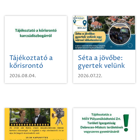
Tájékoztató a
Séta a jövőbe:
kőrisrontó
gyertek velünk
karcsúdíszbogárról
egy városi
2026.08.04.
2026.07.22.
időutazásra!