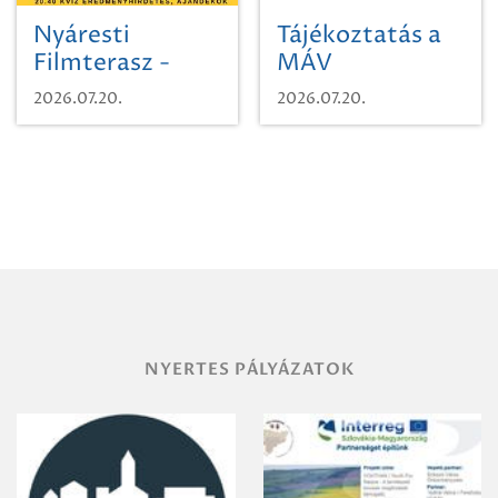
Nyáresti
Tájékoztatás a
Filmterasz -
MÁV
Beugró a
Pályaműködtetési
2026.07.20.
2026.07.20.
Paradicsomba
Zrt. Területi
Igazgatóság
Debrecen-
Miskolc
területének
vegyszeres
gyomirtásáról
NYERTES PÁLYÁZATOK