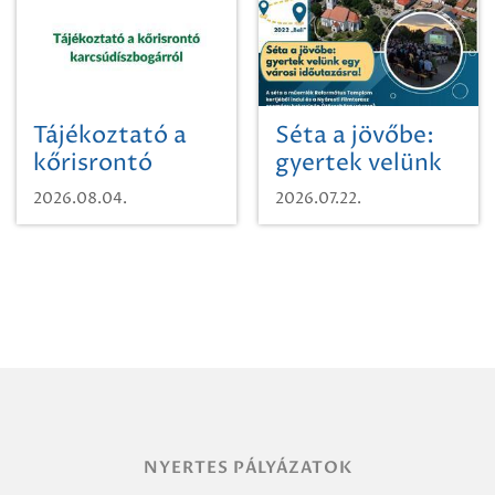
Tájékoztató a
Séta a jövőbe:
kőrisrontó
gyertek velünk
karcsúdíszbogárról
egy városi
2026.08.04.
2026.07.22.
időutazásra!
NYERTES PÁLYÁZATOK