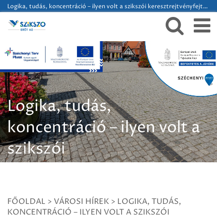
Logika, tudás, koncentráció – ilyen volt a szikszói keresztrejtvényfejtő verseny!
Logika, tudás,
koncentráció – ilyen volt a
szikszói
keresztrejtvényfejtő
verseny!
FŐOLDAL
>
VÁROSI HÍREK
>
LOGIKA, TUDÁS,
KONCENTRÁCIÓ – ILYEN VOLT A SZIKSZÓI