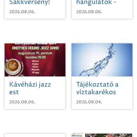
Sakkverseny!
hangulatok -
Mágnás Miska
2026.08.06.
2026.08.06.
Kávéházi jazz
Tájékoztató a
est
víztakarékos
vízhasználatról
2026.08.06.
2026.08.04.