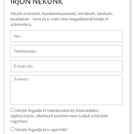
ÍRJON NEKÜNK
Kérjük üzenetét, kezdeményezéseit, kérdéseit, kéréseit,
javaslatait - neve és e-mail címe megadásával küldje el
számunkra.
Név
Telefonszám
E-mail cím
Üzenet
Kérjük fogadja el Adatkezelési és Adatvédelmi
tájékoztatót, ellenkező esetben nem tudjuk a kérését
rögzíteni.
Kérjük fogadja el a captchát!