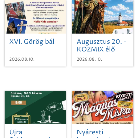
XVI. Görög bál
Augusztus 20. -
KOZMIX élő
koncert
2026.08.10.
2026.08.10.
Újra
Nyáresti