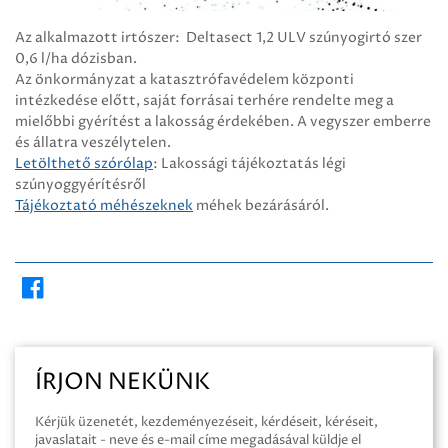
Az alkalmazott irtószer: Deltasect 1,2 ULV szúnyogirtó szer
0,6 l/ha dózisban.
Az önkormányzat a katasztrófavédelem központi
intézkedése előtt, saját forrásai terhére rendelte meg a
mielőbbi gyérítést a lakosság érdekében. A vegyszer emberre
és állatra veszélytelen.
Letölthető szórólap
: Lakossági tájékoztatás légi
szúnyoggyérítésről
Tájékoztató méhészeknek
méhek bezárásáról.
ÍRJON NEKÜNK
Kérjük üzenetét, kezdeményezéseit, kérdéseit, kéréseit,
javaslatait - neve és e-mail címe megadásával küldje el