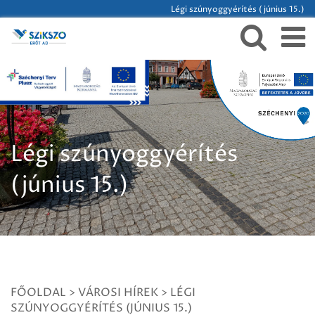
Légi szúnyoggyérítés (június 15.)
Légi szúnyoggyérítés
(június 15.)
FŐOLDAL
>
VÁROSI HÍREK
>
LÉGI
SZÚNYOGGYÉRÍTÉS (JÚNIUS 15.)