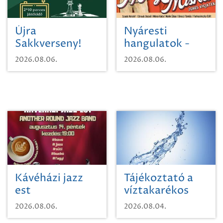
Újra
Nyáresti
Sakkverseny!
hangulatok -
Mágnás Miska
2026.08.06.
2026.08.06.
Kávéházi jazz
Tájékoztató a
est
víztakarékos
vízhasználatról
2026.08.06.
2026.08.04.