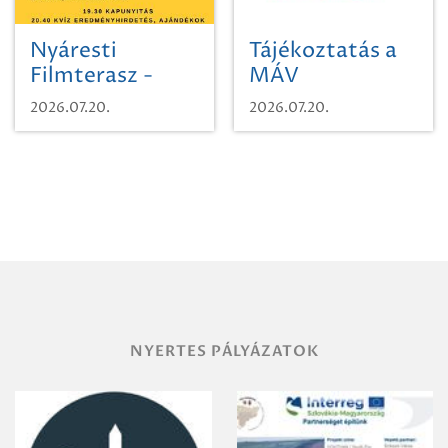
Nyáresti
Tájékoztatás a
Filmterasz -
MÁV
Beugró a
Pályaműködtetési
2026.07.20.
2026.07.20.
Paradicsomba
Zrt. Területi
Igazgatóság
Debrecen-
Miskolc
területének
vegyszeres
gyomirtásáról
NYERTES PÁLYÁZATOK