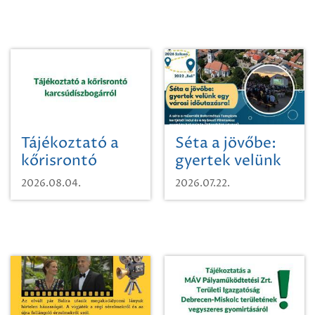
Tájékoztató a
Séta a jövőbe:
kőrisrontó
gyertek velünk
karcsúdíszbogárról
egy városi
2026.08.04.
2026.07.22.
időutazásra!