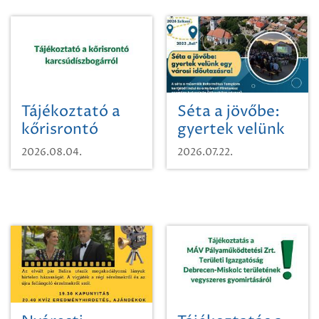
Tájékoztató a
Séta a jövőbe:
kőrisrontó
gyertek velünk
karcsúdíszbogárról
egy városi
2026.08.04.
2026.07.22.
időutazásra!