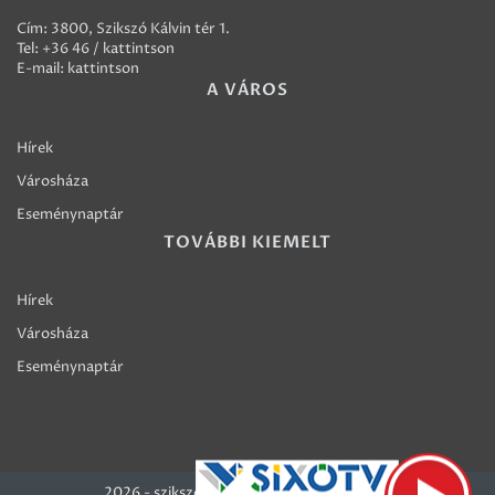
Cím: 3800, Szikszó Kálvin tér 1.
Tel:
+36 46 / kattintson
E-mail:
kattintson
A VÁROS
Hírek
Városháza
Eseménynaptár
TOVÁBBI KIEMELT
Hírek
Városháza
Eseménynaptár
2026 - szikszo.hu - Szikszó Város honlapja