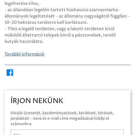
legeltetése tilos,
- az állandóan legelőn tartott húshasznú szarvasmarha-
állományok legeltetését - az állomány nagyságától függően -
10-20 hektáros területre kell korlátozni.
- Tilos a legelő területén, vagy a lakott területen kívül
működő állattartó telepek körül a pásztorebek, terelő
kutyák használata.
További információ
ÍRJON NEKÜNK
Kérjük üzenetét, kezdeményezéseit, kérdéseit, kéréseit,
javaslatait - neve és e-mail címe megadásával küldje el
számunkra.
Név