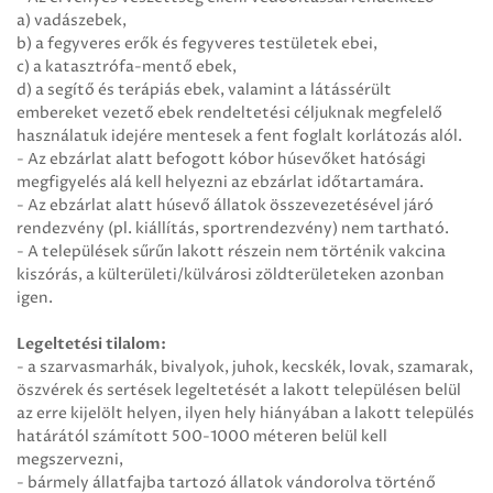
a) vadászebek,
b) a fegyveres erők és fegyveres testületek ebei,
c) a katasztrófa-mentő ebek,
d) a segítő és terápiás ebek, valamint a látássérült
embereket vezető ebek rendeltetési céljuknak megfelelő
használatuk idejére mentesek a fent foglalt korlátozás alól.
- Az ebzárlat alatt befogott kóbor húsevőket hatósági
megfigyelés alá kell helyezni az ebzárlat időtartamára.
- Az ebzárlat alatt húsevő állatok összevezetésével járó
rendezvény (pl. kiállítás, sportrendezvény) nem tartható.
- A települések sűrűn lakott részein nem történik vakcina
kiszórás, a külterületi/külvárosi zöldterületeken azonban
igen.
Legeltetési tilalom:
- a szarvasmarhák, bivalyok, juhok, kecskék, lovak, szamarak,
öszvérek és sertések legeltetését a lakott településen belül
az erre kijelölt helyen, ilyen hely hiányában a lakott település
határától számított 500-1000 méteren belül kell
megszervezni,
- bármely állatfajba tartozó állatok vándorolva történő