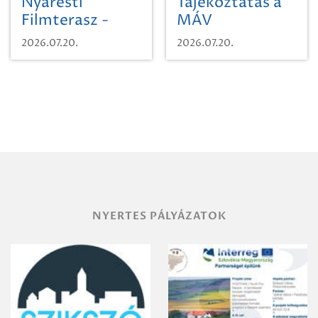
Nyáresti
Tájékoztatás a
Filmterasz -
MÁV
Beugró a
Pályaműködtetési
2026.07.20.
2026.07.20.
Paradicsomba
Zrt. Területi
Igazgatóság
Debrecen-
Miskolc
területének
vegyszeres
gyomirtásáról
NYERTES PÁLYÁZATOK