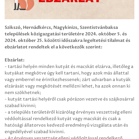
Szikszó, Hernádkércs, Nagykinizs, Szentistvánbaksa
települések közigazgatási területére 2024. október 5. és
2024. október 25. közötti időszakra legeltetési tilalmat és
ebzárlatot rendeltek el a következők szerint:
Ebzárlat:
- tartási helyén minden kutyát és macskát elzárva, illetőleg a
kutyákat megkötve úgy kell tartani, hogy azok más állattal
vagy emberrel ne érintkezhessenek; zárt udvarban a kutyák
elzárását vagy megkötését mellőzni lehet, ha azok onnan ki
nem szökhetnek;
- kutyát tartási helyéről csak pórázon vezetve és szájkosárral
szabad kivinni;
- a település területéről kizárólag érvényes veszettség elleni
védőoltással rendelkező kutyát vagy macskát és csak a
hatósági állatorvos kedvező eredményű vizsgálata után és
engedélyével szabad kivinni.
- Az érvényes veszettség elleni védőoltással rendelkező