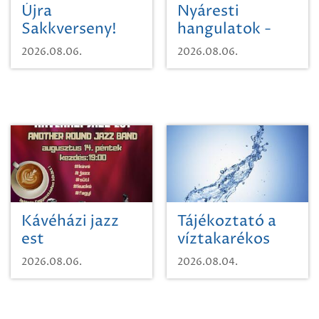
Újra
Nyáresti
Sakkverseny!
hangulatok -
Mágnás Miska
2026.08.06.
2026.08.06.
Kávéházi jazz
Tájékoztató a
est
víztakarékos
vízhasználatról
2026.08.06.
2026.08.04.