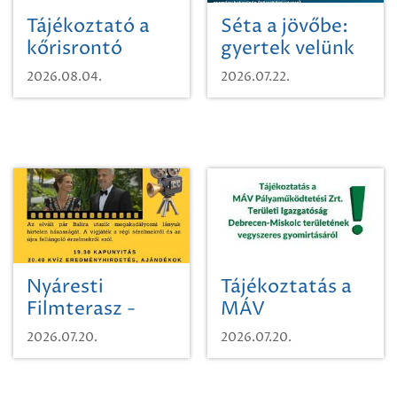
Tájékoztató a
Séta a jövőbe:
kőrisrontó
gyertek velünk
karcsúdíszbogárról
egy városi
2026.08.04.
2026.07.22.
időutazásra!
Nyáresti
Tájékoztatás a
Filmterasz -
MÁV
Beugró a
Pályaműködtetési
2026.07.20.
2026.07.20.
Paradicsomba
Zrt. Területi
Igazgatóság