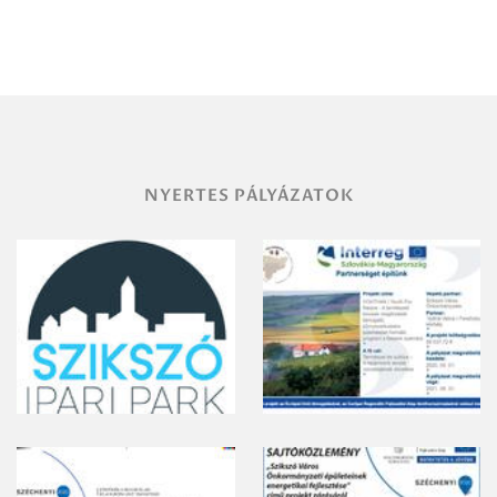
Debrecen-
Miskolc
területének
vegyszeres
gyomirtásáról
NYERTES PÁLYÁZATOK