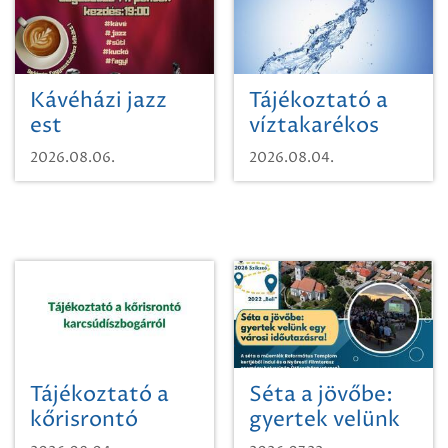
Kávéházi jazz
Tájékoztató a
est
víztakarékos
vízhasználatról
2026.08.06.
2026.08.04.
Tájékoztató a
Séta a jövőbe:
kőrisrontó
gyertek velünk
karcsúdíszbogárról
egy városi