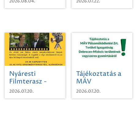
2026.08.04.
2026.07.22.
időutazásra!
Nyáresti
Tájékoztatás a
Filmterasz -
MÁV
Beugró a
Pályaműködtetési
2026.07.20.
2026.07.20.
Paradicsomba
Zrt. Területi
Igazgatóság
Debrecen-
Miskolc
területének
vegyszeres