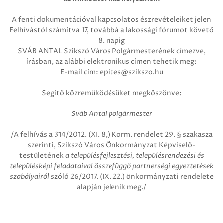
A fenti dokumentációval kapcsolatos észrevételeiket jelen
Felhívástól számítva 17, továbbá a lakossági fórumot követő
8. napig
SVÁB ANTAL Szikszó Város Polgármesterének címezve,
írásban, az alábbi elektronikus címen tehetik meg:
E-mail cím: epites@szikszo.hu
Segítő közreműködésüket megköszönve:
Sváb Antal polgármester
/A felhívás a 314/2012. (XI. 8,) Korm. rendelet 29. § szakasza
szerinti, Szikszó Város Önkormányzat Képviselő-
testületének
a településfejlesztési, településrendezési és
településképi feladataival összefüggő partnerségi egyeztetések
szabályairól
szóló 26/2017. (IX. 22.) önkormányzati rendelete
alapján jelenik meg./