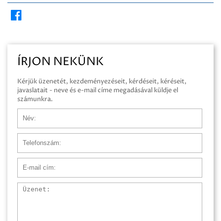
ÍRJON NEKÜNK
Kérjük üzenetét, kezdeményezéseit, kérdéseit, kéréseit,
javaslatait - neve és e-mail címe megadásával küldje el
számunkra.
Név
Telefonszám
E-mail cím
Üzenet