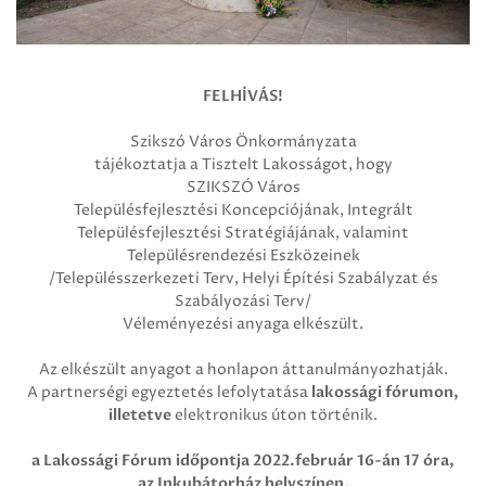
FELHÍVÁS!
Szikszó Város Önkormányzata
tájékoztatja a Tisztelt Lakosságot, hogy
SZIKSZÓ Város
Településfejlesztési Koncepciójának, Integrált
Településfejlesztési Stratégiájának, valamint
Településrendezési Eszközeinek
/Településszerkezeti Terv, Helyi Építési Szabályzat és
Szabályozási Terv/
Véleményezési anyaga elkészült.
Az elkészült anyagot a honlapon áttanulmányozhatják.
A partnerségi egyeztetés lefolytatása
lakossági fórumon,
illetetve
elektronikus úton történik.
a Lakossági Fórum időpontja 2022.február 16-án 17 óra,
az Inkubátorház helyszínen.