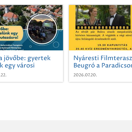
a jövőbe: gyertek
Nyáresti Filmterasz
k egy városi
Beugró a Paradics
azásra!
.22.
2026.07.20.