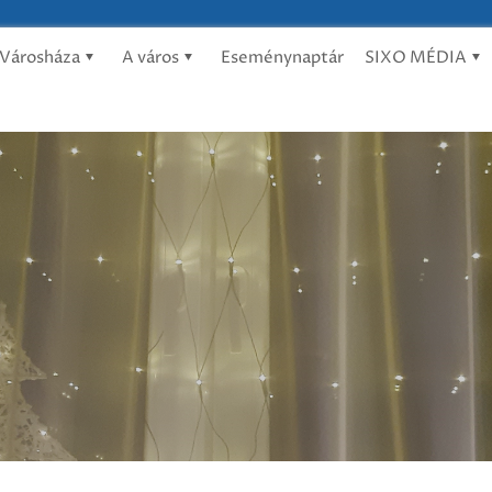
Városháza
A város
Eseménynaptár
SIXO MÉDIA