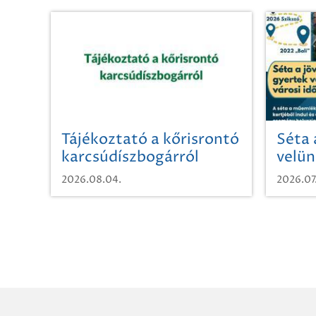
Tájékoztató a kőrisrontó
Séta 
karcsúdíszbogárról
velün
időut
2026.08.04.
2026.07