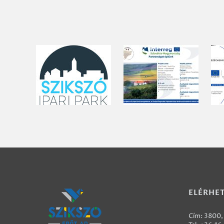
ELÉRHE
Cím: 3800, 