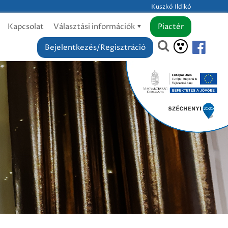
Kuszkó Ildikó
Kapcsolat
Választási információk
Piactér
Bejelentkezés/Regisztráció