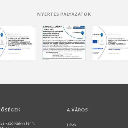
NYERTES PÁLYÁZATOK
TŐSÉGEK
A VÁROS
Szikszó Kálvin tér 1.
Hírek