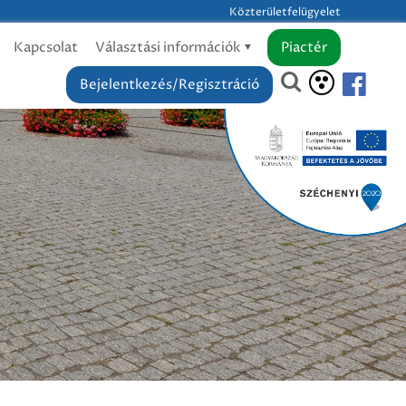
Közterületfelügyelet
Kapcsolat
Választási információk
Piactér
Bejelentkezés/Regisztráció