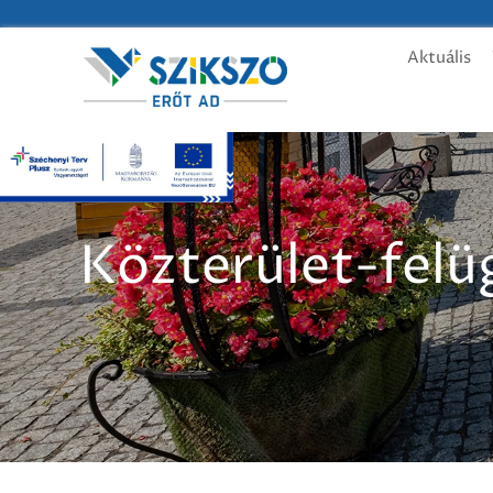
Aktuális
Közterület-felü