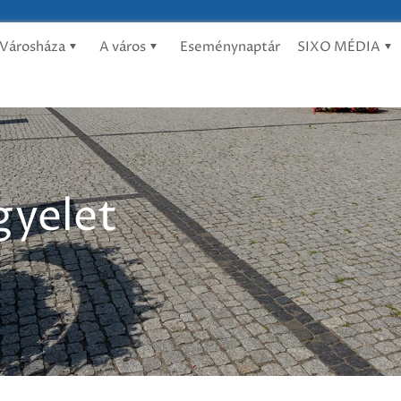
Városháza
A város
Eseménynaptár
SIXO MÉDIA
gyelet