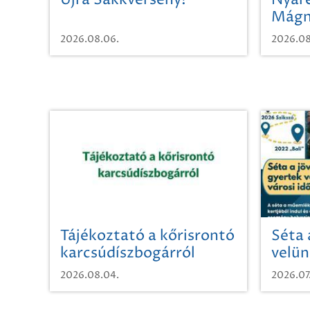
Újra Sakkverseny!
Nyáre
Mágn
2026.08.06.
2026.08
Tájékoztató a kőrisrontó
Séta 
karcsúdíszbogárról
velün
időut
2026.08.04.
2026.07