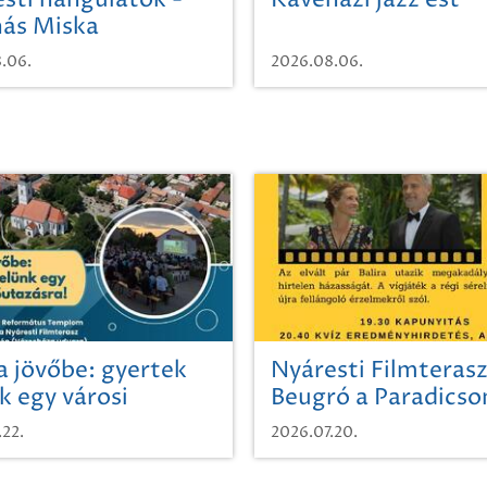
sti hangulatok -
Kávéházi jazz est
ás Miska
.06.
2026.08.06.
a jövőbe: gyertek
Nyáresti Filmterasz
k egy városi
Beugró a Paradics
azásra!
.22.
2026.07.20.