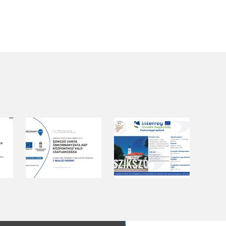
gyomirtásáról