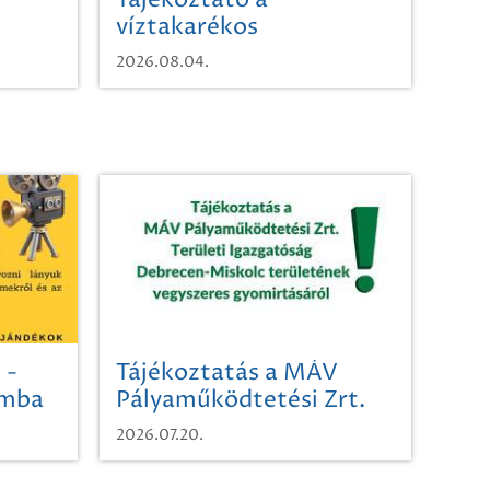
Tájékoztató a
víztakarékos
vízhasználatról
2026.08.04.
 -
Tájékoztatás a MÁV
omba
Pályaműködtetési Zrt.
Területi Igazgatóság
2026.07.20.
Debrecen-Miskolc
területének vegyszeres