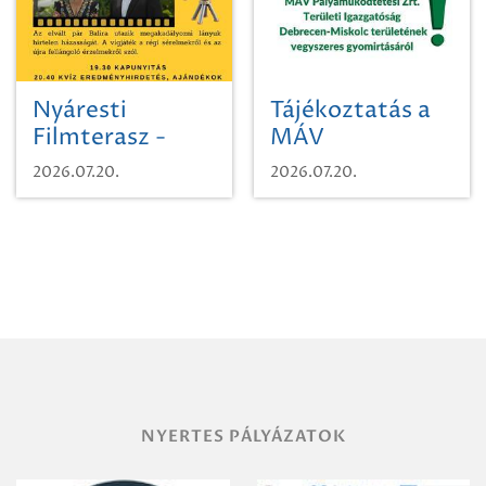
Nyáresti
Tájékoztatás a
Filmterasz -
MÁV
Beugró a
Pályaműködtetési
2026.07.20.
2026.07.20.
Paradicsomba
Zrt. Területi
Igazgatóság
Debrecen-
Miskolc
területének
vegyszeres
gyomirtásáról
NYERTES PÁLYÁZATOK