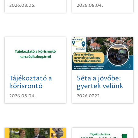
vízhasználatról
2026.08.06.
2026.08.04.
Tájékoztató a
Séta a jövőbe:
kőrisrontó
gyertek velünk
karcsúdíszbogárról
egy városi
2026.08.04.
2026.07.22.
időutazásra!