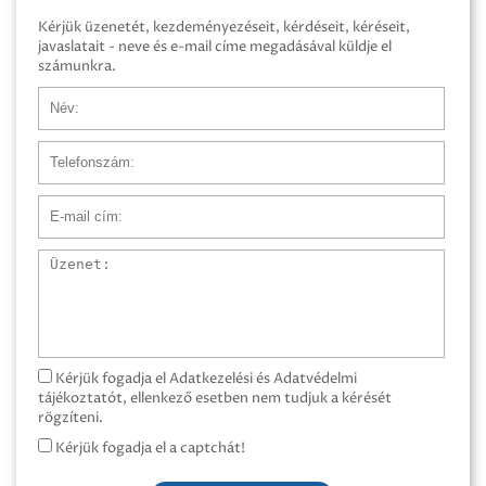
Kérjük üzenetét, kezdeményezéseit, kérdéseit, kéréseit,
javaslatait - neve és e-mail címe megadásával küldje el
számunkra.
Név
Telefonszám
E-mail cím
Üzenet
Kérjük fogadja el Adatkezelési és Adatvédelmi
tájékoztatót, ellenkező esetben nem tudjuk a kérését
rögzíteni.
Kérjük fogadja el a captchát!