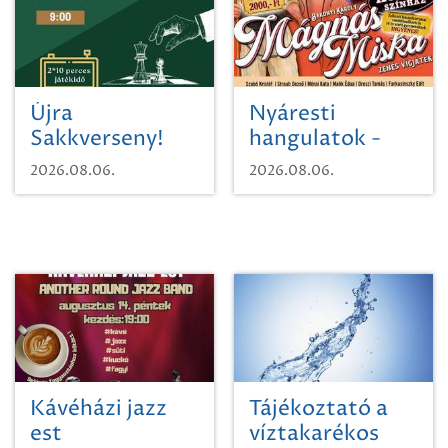
Újra
Nyáresti
Sakkverseny!
hangulatok -
Mágnás Miska
2026.08.06.
2026.08.06.
Kávéházi jazz
Tájékoztató a
est
víztakarékos