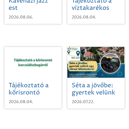
Kávéházi jazz
Tájékoztató a
est
víztakarékos
vízhasználatról
2026.08.06.
2026.08.04.
Tájékoztató a
Séta a jövőbe:
kőrisrontó
gyertek velünk
karcsúdíszbogárról
egy városi
2026.08.04.
2026.07.22.
időutazásra!