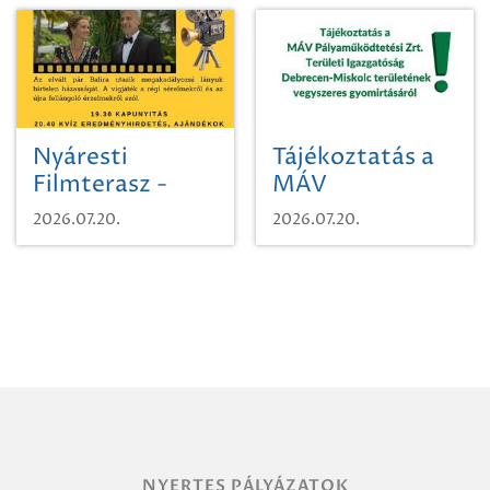
Nyáresti
Tájékoztatás a
Filmterasz -
MÁV
Beugró a
Pályaműködtetési
2026.07.20.
2026.07.20.
Paradicsomba
Zrt. Területi
Igazgatóság
Debrecen-
Miskolc
területének
vegyszeres
gyomirtásáról
NYERTES PÁLYÁZATOK