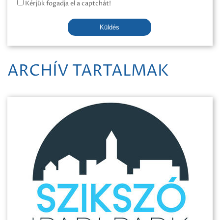
Kérjük fogadja el a captchát!
Küldés
ARCHÍV TARTALMAK