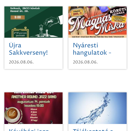
Újra
Nyáresti
Sakkverseny!
hangulatok -
Mágnás Miska
2026.08.06.
2026.08.06.