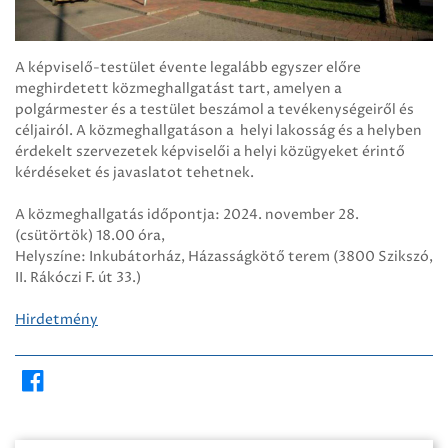
A képviselő-testület évente legalább egyszer előre
meghirdetett közmeghallgatást tart, amelyen a
polgármester és a testület beszámol a tevékenységeiről és
céljairól. A közmeghallgatáson a helyi lakosság és a helyben
érdekelt szervezetek képviselői a helyi közügyeket érintő
kérdéseket és javaslatot tehetnek.
A közmeghallgatás időpontja: 2024. november 28.
(csütörtök) 18.00 óra,
Helyszíne: Inkubátorház, Házasságkötő terem (3800 Szikszó,
II. Rákóczi F. út 33.)
Hirdetmény