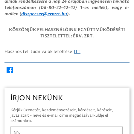
állnak rendelkezésre a nap 24 órájában ingyenesen hívható
telefonszámon
(06-80-22-42-42/ 1-es mellék)
, vagy e-
mailen
(
diszpecser@ervzrt.hu
).
KÖSZÖNJÜK FELHASZNÁLÓINK EGYÜTTMŰKÖDÉSÉT!
TISZTELETTEL: ÉRV. ZRT.
Hasznos téli tudnivalók letöltése
ITT
ÍRJON NEKÜNK
Kérjük üzenetét, kezdeményezéseit, kérdéseit, kéréseit,
javaslatait - neve és e-mail címe megadásával küldje el
számunkra.
Név