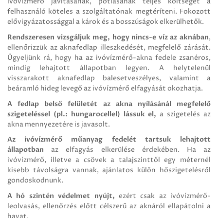
ivóvízmérő javításának, pótlásának teljes költségét a
felhasználó köteles a szolgáltatónak megtéríteni. Fokozott
elővigyázatossággal a károk és a bosszúságok elkerülhetők.
Rendszeresen vizsgáljuk meg, hogy nincs-e víz az aknában
,
ellenőrizzük az aknafedlap illeszkedését, megfelelő zárását.
Ügyeljünk rá, hogy ha az ivóvízmérő-akna fedele zsanéros,
mindig lehajtott állapotban legyen. A helytelenül
visszarakott aknafedlap balesetveszélyes, valamint a
beáramló hideg levegő az ivóvízmérő elfagyását okozhatja.
A fedlap belső felületét az akna nyílásánál megfelelő
szigeteléssel (pl.: hungarocellel) lássuk el,
a szigetelés az
akna mennyezetére is javasolt.
Az ivóvízmérő műanyag fedelét tartsuk lehajtott
állapotban
az elfagyás elkerülése érdekében. Ha az
ivóvízmérő, illetve a csövek a talajszinttől egy méternél
kisebb távolságra vannak, ajánlatos külön hőszigetelésről
gondoskodnunk.
A hó szintén védelmet nyújt,
ezért csak az ivóvízmérő-
leolvasás, ellenőrzés előtt célszerű az aknáról ellapátolni a
havat.