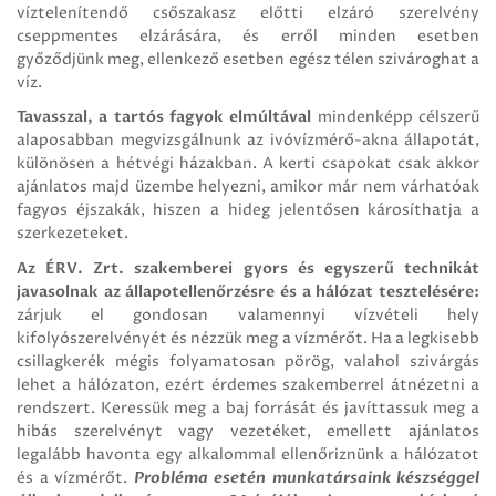
víztelenítendő csőszakasz előtti elzáró szerelvény
cseppmentes elzárására, és erről minden esetben
győződjünk meg, ellenkező esetben egész télen szivároghat a
víz.
Tavasszal, a tartós fagyok elmúltával
mindenképp célszerű
alaposabban megvizsgálnunk az ivóvízmérő-akna állapotát,
különösen a hétvégi házakban. A kerti csapokat csak akkor
ajánlatos majd üzembe helyezni, amikor már nem várhatóak
fagyos éjszakák, hiszen a hideg jelentősen károsíthatja a
szerkezeteket.
Az ÉRV. Zrt. szakemberei gyors és egyszerű technikát
javasolnak az állapotellenőrzésre és a hálózat tesztelésére:
zárjuk el gondosan valamennyi vízvételi hely
kifolyószerelvényét és nézzük meg a vízmérőt. Ha a legkisebb
csillagkerék mégis folyamatosan pörög, valahol szivárgás
lehet a hálózaton, ezért érdemes szakemberrel átnézetni a
rendszert. Keressük meg a baj forrását és javíttassuk meg a
hibás szerelvényt vagy vezetéket, emellett ajánlatos
legalább havonta egy alkalommal ellenőriznünk a hálózatot
és a vízmérőt.
Probléma esetén
munkatársaink készséggel