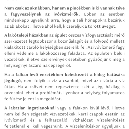
Nem csak az aknákban, hanem a pincékben is ki vannak téve
a fagyveszélynek az ivóvízmérők.
Ebben az esetben
mindenképp ügyeljünk arra, hogy a téli hónapokra bezárjuk
az ablakokat, illetve ahol kell, kicseréljük a törött üveget.
A lakótelepi házakban
az épület összes vízfogyasztását mérő
szerkezetet legtöbbször a közműalagút és a folyosó mellett
kialakított tároló helyiségben szerelik fel. Az ivóvízmérő fagy
elleni védelme a lakóközösség feladata. Az épületen belüli
vezetékek, illetve szerelvények esetében győződjünk meg a
helyiség nyílászáróinak épségéről.
Ha a falban levő vezetékben keletkezett a hideg hatására
jégdugó
, nem folyik a víz a csapból, mivel az elzárja a víz
útját. Ha a csövet nem repesztette szét a jég, házilag is
orvosolni lehet a problémát. Ilyenkor a helyiség folyamatos
felfűtése jelenti a megoldást.
A lakatlan ingatlanoknál
vagy a falakon kívül lévő, illetve
nem kellően szigetelt vízvezetékek, kerti csapok esetén az
ivóvízmérő és a felhasználói vízhálózat víztelenítését
feltétlenül el kell végeznünk. A víztelenítéskor ügyeljünk a