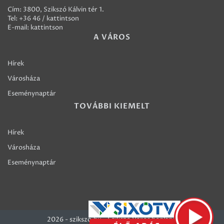
Cím: 3800, Szikszó Kálvin tér 1.
Tel:
+36 46 / kattintson
E-mail:
kattintson
A VÁROS
Hírek
Városháza
Eseménynaptár
TOVÁBBI KIEMELT
Hírek
Városháza
Eseménynaptár
2026 - szikszo.hu - Szikszó Város honlapja