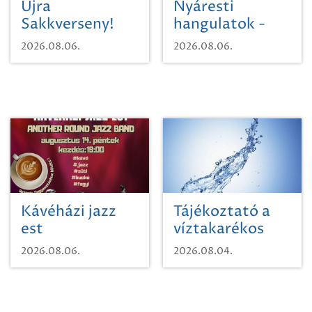
Újra
Nyáresti
Sakkverseny!
hangulatok -
Mágnás Miska
2026.08.06.
2026.08.06.
Kávéházi jazz
Tájékoztató a
est
víztakarékos
vízhasználatról
2026.08.06.
2026.08.04.