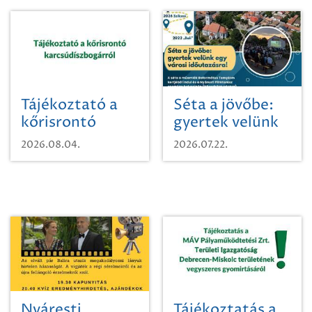
Tájékoztató a
Séta a jövőbe:
kőrisrontó
gyertek velünk
karcsúdíszbogárról
egy városi
2026.08.04.
2026.07.22.
időutazásra!
Nyáresti
Tájékoztatás a