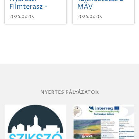
Filmterasz -
MÁV
Beugró a
Pályaműködtetési
2026.07.20.
2026.07.20.
Paradicsomba
Zrt. Területi
Igazgatóság
Debrecen-
Miskolc
területének
vegyszeres
gyomirtásáról
NYERTES PÁLYÁZATOK