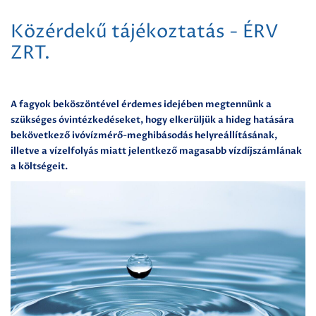
Közérdekű tájékoztatás - ÉRV
ZRT.
A fagyok beköszöntével érdemes idejében megtennünk a
szükséges óvintézkedéseket, hogy elkerüljük a hideg hatására
bekövetkező ivóvízmérő-meghibásodás helyreállításának,
illetve a vízelfolyás miatt jelentkező magasabb vízdíjszámlának
a költségeit.