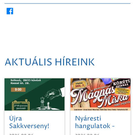
AKTUÁLIS HÍREINK
Újra
Nyáresti
Sakkverseny!
hangulatok -
Mágnás Miska