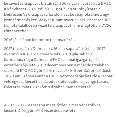
Létavértes csapatát bízták rá. 2007 nyarán vette át a DVSC
II irányítását. 2011-től 2016-ig öt éven át irányította a
Debreceni VSC csapatát. Ez idő alatt két bajnoki címet, egy
bronzérmet és két Magyar Kupát nyert a Loki. Összesen 162
bajnoki találkozón vezette a csapatot, ami a legtöbb a DVSC
történetében.
2016 júliusában lemondott a posztjáról.
2017 tavaszán a Debrecen U16-os csapatáért felelt. 2017
nyarától a Kisvárda trénere lett. 2019 júliusában a
harmadosztályú Debreceni EAC szakmai igazgatója és
vezetőedzője lett. 2019 decemberében a másodosztályban
szereplő ETO FC Győr élére nevezték ki Boér Gábor utódjául.
2020 júniusában ismét a DVSC vezetőedzője lett,de a csapat
vele együtt kiesett a másodosztályba,ahol a gyenge tavaszi
folytatás miatt 2021 februárjában menesztették.
A 2021-2022-es szezon megelőzően a másodosztályba
kiesett Diósgyőri VTK vezetőedzője lett.