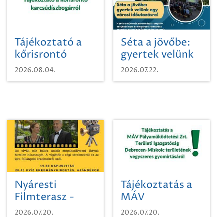
Tájékoztató a
Séta a jövőbe:
kőrisrontó
gyertek velünk
karcsúdíszbogárról
egy városi
2026.08.04.
2026.07.22.
időutazásra!
Nyáresti
Tájékoztatás a
Filmterasz -
MÁV
Beugró a
Pályaműködtetési
2026.07.20.
2026.07.20.