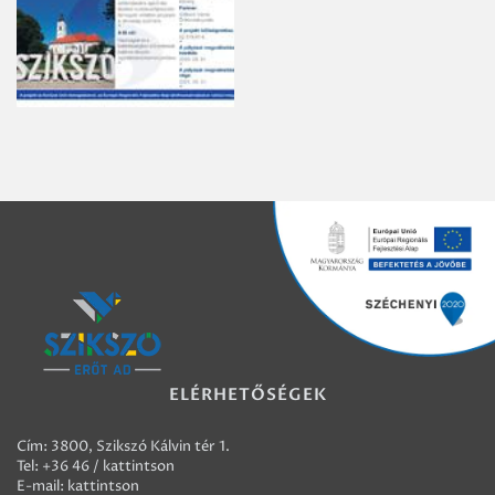
ELÉRHETŐSÉGEK
Cím: 3800, Szikszó Kálvin tér 1.
Tel:
+36 46 / kattintson
E-mail:
kattintson