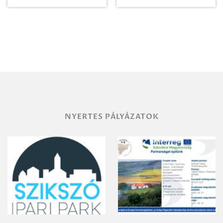
Paradicsomba
Zrt. Területi
Igazgatóság
Debrecen-
Miskolc
területének
vegyszeres
gyomirtásáról
NYERTES PÁLYÁZATOK