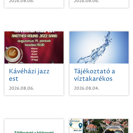
2026.08.06.
2026.08.06.
Kávéházi jazz
Tájékoztató a
est
víztakarékos
vízhasználatról
2026.08.06.
2026.08.04.