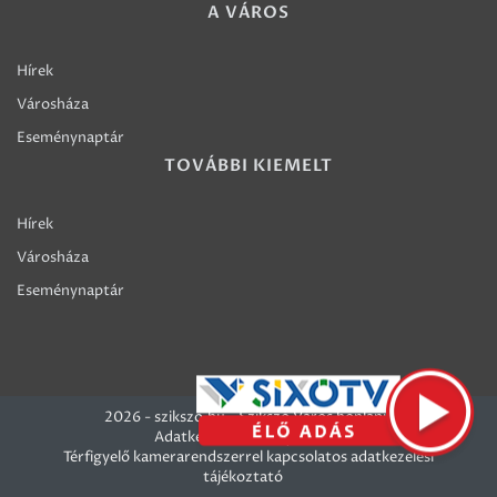
A VÁROS
Hírek
Városháza
Eseménynaptár
TOVÁBBI KIEMELT
Hírek
Városháza
Eseménynaptár
2026 - szikszo.hu - Szikszó Város honlapja
Adatkezelési szabályzatok
Térfigyelő kamerarendszerrel kapcsolatos adatkezelési
tájékoztató