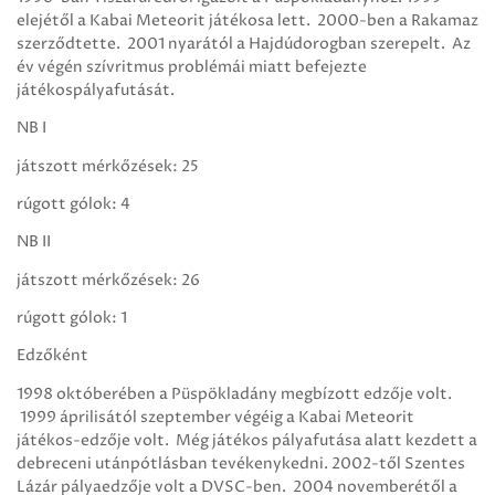
elejétől a Kabai Meteorit játékosa lett. 2000-ben a Rakamaz
szerződtette. 2001 nyarától a Hajdúdorogban szerepelt. Az
év végén szívritmus problémái miatt befejezte
játékospályafutását.
NB I
játszott mérkőzések: 25
rúgott gólok: 4
NB II
játszott mérkőzések: 26
rúgott gólok: 1
Edzőként
1998 októberében a Püspökladány megbízott edzője volt.
1999 áprilisától szeptember végéig a Kabai Meteorit
játékos-edzője volt. Még játékos pályafutása alatt kezdett a
debreceni utánpótlásban tevékenykedni. 2002-től Szentes
Lázár pályaedzője volt a DVSC-ben. 2004 novemberétől a