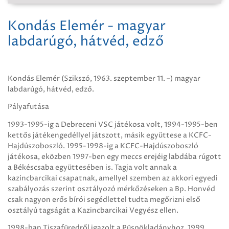
Kondás Elemér - magyar
labdarúgó, hátvéd, edző
Kondás Elemér (Szikszó, 1963. szeptember 11. –) magyar
labdarúgó, hátvéd, edző.
Pályafutása
1993-1995-ig a Debreceni VSC játékosa volt, 1994-1995-ben
kettős játékengedéllyel játszott, másik együttese a KCFC-
Hajdúszoboszló. 1995-1998-ig a KCFC-Hajdúszoboszló
játékosa, eközben 1997-ben egy meccs erejéig labdába rúgott
a Békéscsaba együttesében is. Tagja volt annak a
kazincbarcikai csapatnak, amellyel szemben az akkori egyedi
szabályozás szerint osztályozó mérkőzéseken a Bp. Honvéd
csak nagyon erős bírói segédlettel tudta megőrizni első
osztályú tagságát a Kazincbarcikai Vegyész ellen.
1998-ban Tiszafüredről igazolt a Püspökladányhoz. 1999