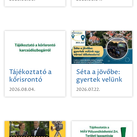
Tájékoztató a
Séta a jövőbe:
kőrisrontó
gyertek velünk
karcsúdíszbogárról
egy városi
2026.08.04.
2026.07.22.
időutazásra!