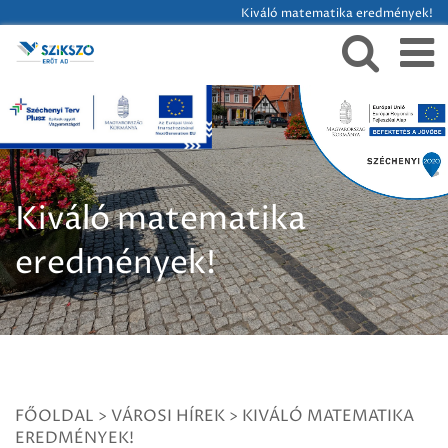
Kiváló matematika eredmények!
Kiváló matematika
eredmények!
FŐOLDAL
>
VÁROSI HÍREK
>
KIVÁLÓ MATEMATIKA
EREDMÉNYEK!