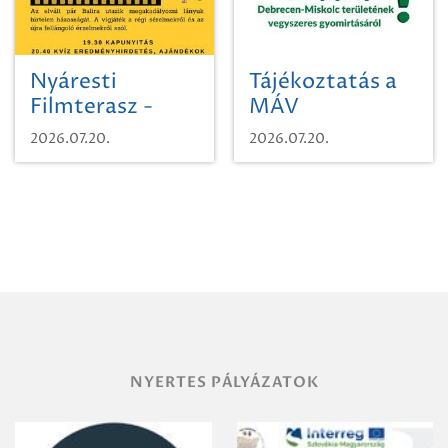
Nyáresti
Tájékoztatás a
Filmterasz -
MÁV
Beugró a
Pályaműködtetési
2026.07.20.
2026.07.20.
Paradicsomba
Zrt. Területi
Igazgatóság
Debrecen-
Miskolc
területének
vegyszeres
gyomirtásáról
NYERTES PÁLYÁZATOK