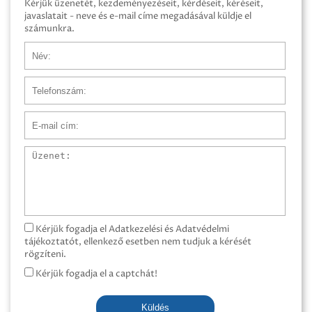
Kérjük üzenetét, kezdeményezéseit, kérdéseit, kéréseit,
javaslatait - neve és e-mail címe megadásával küldje el
számunkra.
Név
Telefonszám
E-mail cím
Üzenet
Kérjük fogadja el Adatkezelési és Adatvédelmi
tájékoztatót, ellenkező esetben nem tudjuk a kérését
rögzíteni.
Kérjük fogadja el a captchát!
Küldés