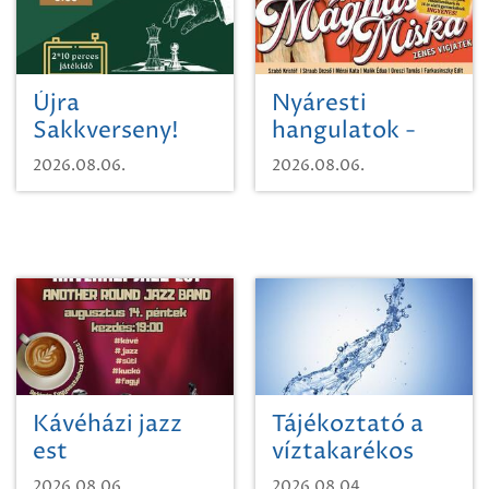
Újra
Nyáresti
Sakkverseny!
hangulatok -
Mágnás Miska
2026.08.06.
2026.08.06.
Kávéházi jazz
Tájékoztató a
est
víztakarékos
vízhasználatról
2026.08.06.
2026.08.04.