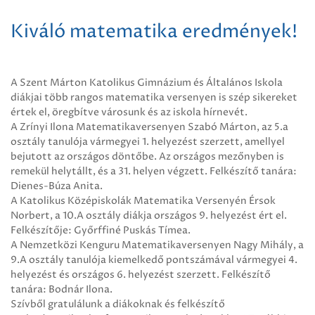
Kiváló matematika eredmények!
A Szent Márton Katolikus Gimnázium és Általános Iskola
diákjai több rangos matematika versenyen is szép sikereket
értek el, öregbítve városunk és az iskola hírnevét.
A Zrínyi Ilona Matematikaversenyen Szabó Márton, az 5.a
osztály tanulója vármegyei 1. helyezést szerzett, amellyel
bejutott az országos döntőbe. Az országos mezőnyben is
remekül helytállt, és a 31. helyen végzett. Felkészítő tanára:
Dienes-Búza Anita.
A Katolikus Középiskolák Matematika Versenyén Érsok
Norbert, a 10.A osztály diákja országos 9. helyezést ért el.
Felkészítője: Győrffiné Puskás Tímea.
A Nemzetközi Kenguru Matematikaversenyen Nagy Mihály, a
9.A osztály tanulója kiemelkedő pontszámával vármegyei 4.
helyezést és országos 6. helyezést szerzett. Felkészítő
tanára: Bodnár Ilona.
Szívből gratulálunk a diákoknak és felkészítő