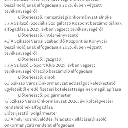
beszámolójának elfogadása a 2025. évben végzett
tevékenységéről
Előterjesztő: nemzetiségi önkormányzat elnöke
3./ A Szikszói Szociális Szolgáltató Központ beszámolójának
elfogadása a 2025. évben végzett tevékenységéről
Előterjesztő: intézményvezető
4./ A Szikszói Városi Szabadidő Központ és Könyvtár
beszámolójának elfogadása a 2025. évben végzett
tevékenységéről
Előterjesztő: igazgató
5./ A Szikszó E-Sport Klub 2025. évben végzett
tevékenységéről szóló beszámoló elfogadása
Előterjesztő: elnök
6./ Szikszó Város Önkormányzat adósságot keletkeztető
ügyleteiből eredő fizetési kötelezettségeinek megállapítása
Előterjesztő: polgármester
7./ Szikszó Város Önkormányzat 2026. évi költségvetési
rendeletének elfogadása
Előterjesztő: polgármester
8./ A helyi közművelődési feladatok ellátásáról szóló
önkormányzati rendelet elfogadása