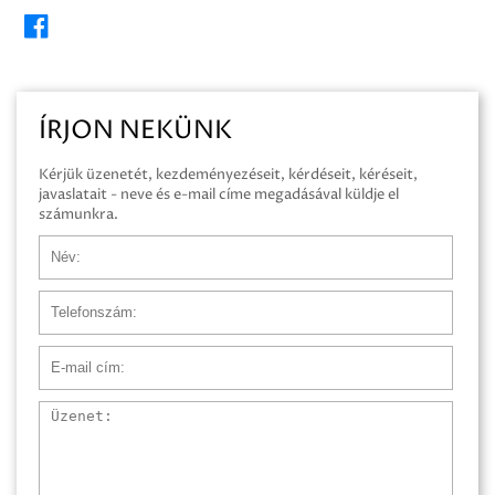
ÍRJON NEKÜNK
Kérjük üzenetét, kezdeményezéseit, kérdéseit, kéréseit,
javaslatait - neve és e-mail címe megadásával küldje el
számunkra.
Név
Telefonszám
E-mail cím
Üzenet