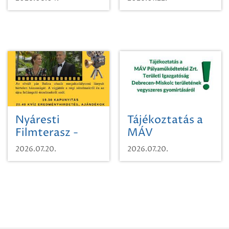
időutazásra!
Nyáresti
Tájékoztatás a
Filmterasz -
MÁV
Beugró a
Pályaműködtetési
2026.07.20.
2026.07.20.
Paradicsomba
Zrt. Területi
Igazgatóság
Debrecen-
Miskolc
területének
vegyszeres