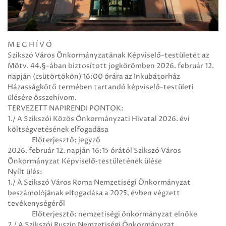
M E G H Í V Ó
Szikszó Város Önkormányzatának Képviselő-testületét az
Mötv. 44.§-ában biztosított jogkörömben 2026. február 12.
napján (csütörtökön) 16:00 órára az Inkubátorház
Házasságkötő termében tartandó képviselő-testületi
ülésére összehívom.
TERVEZETT NAPIRENDI PONTOK:
1./ A Szikszói Közös Önkormányzati Hivatal 2026. évi
költségvetésének elfogadása
Előterjesztő: jegyző
2026. február 12. napján 16:15 órától Szikszó Város
Önkormányzat Képviselő‑testületének ülése
Nyílt ülés:
1./ A Szikszó Város Roma Nemzetiségi Önkormányzat
beszámolójának elfogadása a 2025. évben végzett
tevékenységéről
Előterjesztő: nemzetiségi önkormányzat elnöke
2./ A Szikszói Ruszin Nemzetiségi Önkormányzat