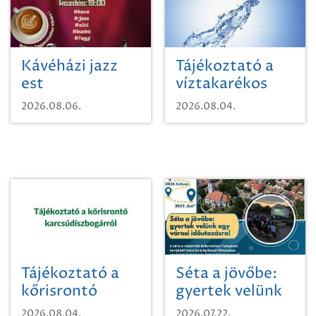
Kávéházi jazz
Tájékoztató a
est
víztakarékos
vízhasználatról
2026.08.06.
2026.08.04.
Tájékoztató a
Séta a jövőbe:
kőrisrontó
gyertek velünk
karcsúdíszbogárról
egy városi
2026.08.04.
2026.07.22.