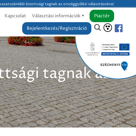
vazatszámláló bizottsági tagnak az országgyűlési választásokra!
Kapcsolat
Választási információk
Piactér
Bejelentkezés/Regisztráció
ttsági tagnak az