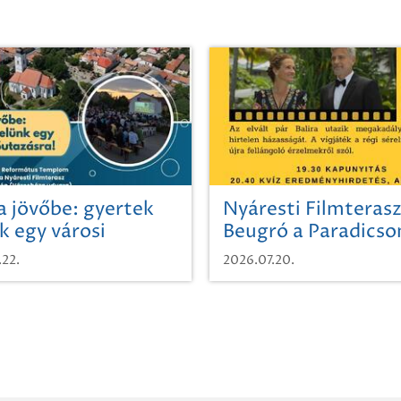
a jövőbe: gyertek
Nyáresti Filmterasz
k egy városi
Beugró a Paradics
azásra!
.22.
2026.07.20.