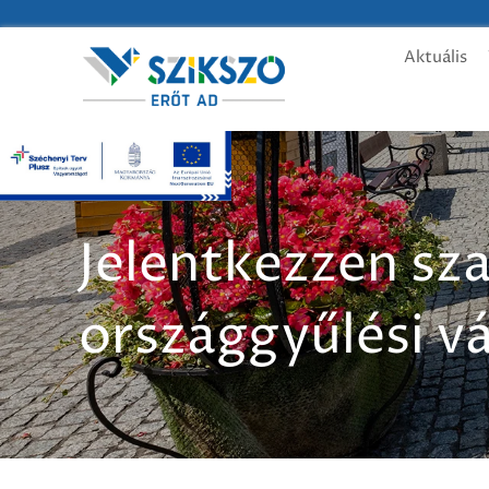
Aktuális
Jelentkezzen sz
országgyűlési v