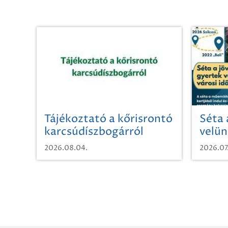
Tájékoztató a kőrisrontó
Séta 
karcsúdíszbogárról
velün
időut
2026.08.04.
2026.07