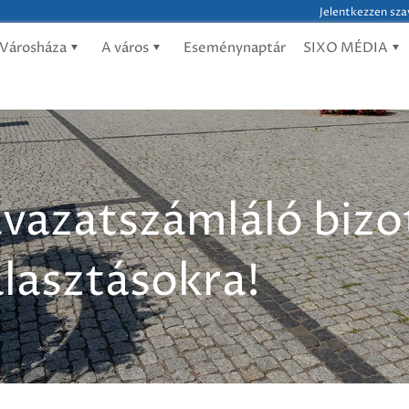
Jelentkezzen sza
Városháza
A város
Eseménynaptár
SIXO MÉDIA
avazatszámláló bizo
álasztásokra!