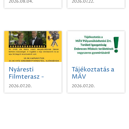
2026.08.04.
2026.07.22.
időutazásra!
Nyáresti
Tájékoztatás a
Filmterasz -
MÁV
Beugró a
Pályaműködtetési
2026.07.20.
2026.07.20.
Paradicsomba
Zrt. Területi
Igazgatóság
Debrecen-
Miskolc
területének
vegyszeres