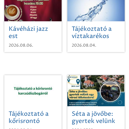
Kávéházi jazz
Tájékoztató a
est
víztakarékos
vízhasználatról
2026.08.06.
2026.08.04.
Tájékoztató a
Séta a jövőbe:
kőrisrontó
gyertek velünk
karcsúdíszbogárról
egy városi