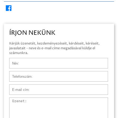
ÍRJON NEKÜNK
Kérjük üzenetét, kezdeményezéseit, kérdéseit, kéréseit,
javaslatait - neve és e-mail címe megadásával küldje el
számunkra.
Név
Telefonszám
E-mail cím
Üzenet