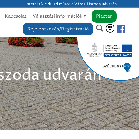
Interaktív cirkuszi műsor a Városi Uszoda udvarán
Kapcsolat
Választási információk
Piactér
Bejelentkezés/Regisztráció
Uszoda udvarán