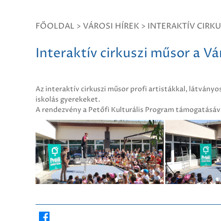
FŐOLDAL
>
VÁROSI HÍREK
>
INTERAKTÍV CIRK
Interaktív cirkuszi műsor a V
Az interaktív cirkuszi műsor profi artistákkal, látvány
iskolás gyerekeket.
A rendezvény a Petőfi Kulturális Program támogatásáva