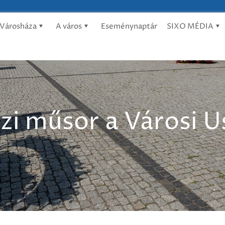
Városháza
A város
Eseménynaptár
SIXO MÉDIA
szi műsor a Városi 