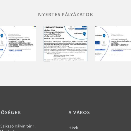
NYERTES PÁLYÁZATOK
TŐSÉGEK
A VÁROS
Szikszó Kálvin tér 1.
Hírek