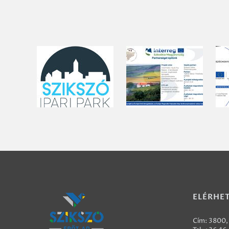
ELÉRHE
Cím: 3800, 