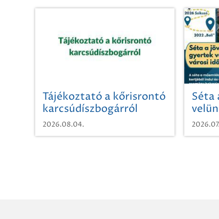
Tájékoztató a kőrisrontó
Séta 
karcsúdíszbogárról
velün
időut
2026.08.04.
2026.07