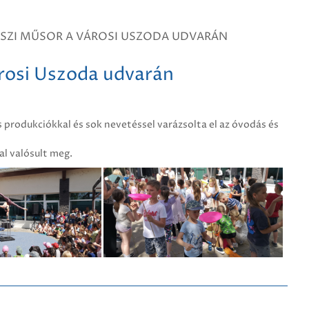
USZI MŰSOR A VÁROSI USZODA UDVARÁN
árosi Uszoda udvarán
os produkciókkal és sok nevetéssel varázsolta el az óvodás és
l valósult meg.