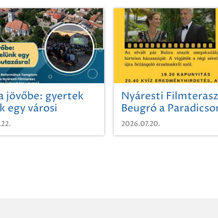
a jövőbe: gyertek
Nyáresti Filmterasz
k egy városi
Beugró a Paradics
azásra!
.22.
2026.07.20.